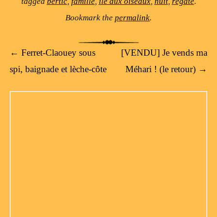
tagged
bertic
,
famille
,
ile aux oiseaux
,
nuit
,
régate
.
Bookmark the
permalink
.
Post navigation
←
Ferret-Claouey sous
[VENDU] Je vends ma
spi, baignade et lèche-côte
Méhari ! (le retour)
→