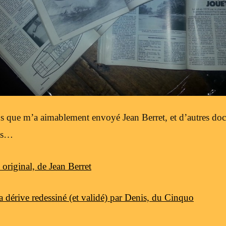
lans que m’a aimablement envoyé Jean Berret, et d’autres doc
ais…
 original, de Jean Berret
la dérive redessiné (et validé) par Denis, du Cinquo