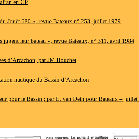
safran en CP
e du Jouët 680 », revue Bateaux n° 253, juillet 1979
rs jugent leur bateau », revue Bateaux, n° 311, avril 1984
sses d’Arcachon, par JM Bouchet
ntation nautique du Bassin d’Arcachon
eur pour le Bassin ; par E. van Deth pour Bateaux – juille