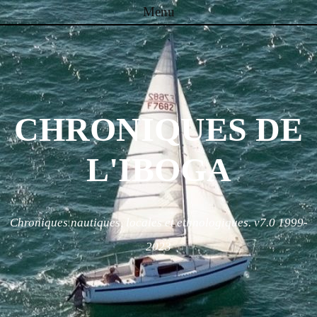
Menu
Skip to content
CHRONIQUES DE
L'IBOGA
Chroniques nautiques, locales et ethnologiques. v7.0 1999-
2023