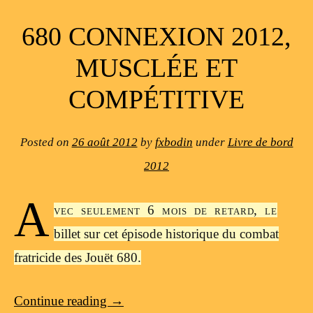
680 CONNEXION 2012,
MUSCLÉE ET
COMPÉTITIVE
Posted on
26 août 2012
by
fxbodin
under
Livre de bord
2012
A
vec seulement 6 mois de retard, le
billet sur cet épisode historique du combat
fratricide des Jouët 680.
Continue reading
→