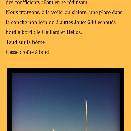
des coefficients allant en se réduisant.
Nous trouvons, à la voile, au slalom, une place dans
la conche non loin de 2 autres Jouët 680 échoués
bord à bord : le Gaillard et Hélios.
Taud sur la bôme
Casse croûte à bord