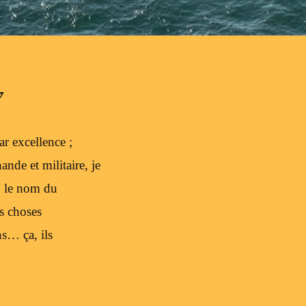
7
ar excellence ;
nde et militaire, je
e, le nom du
es choses
ns… ça, ils