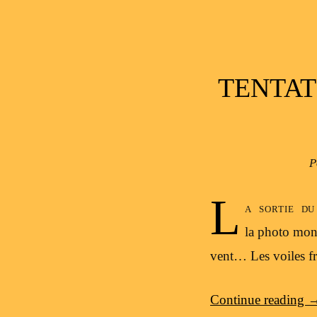
TENTAT
P
L
a sortie du
la photo mont
vent… Les voiles fr
Continue reading