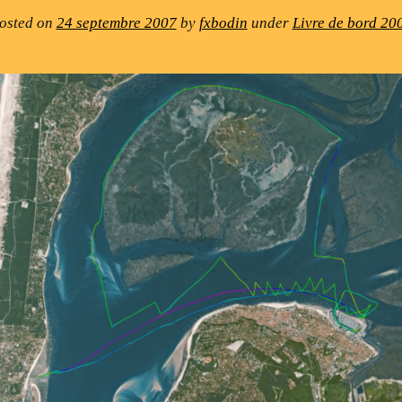
osted on
24 septembre 2007
by
fxbodin
under
Livre de bord 20