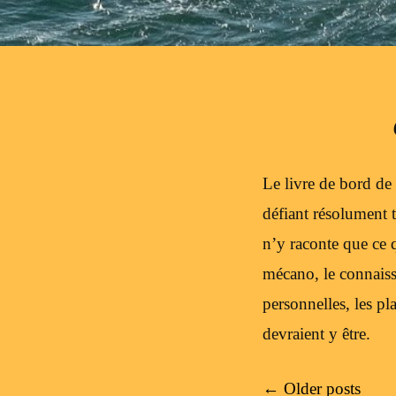
Le livre de bord de 
défiant résolument t
n’y raconte que ce q
mécano, le connaisse
personnelles, les pl
devraient y être.
Post navigation
←
Older posts