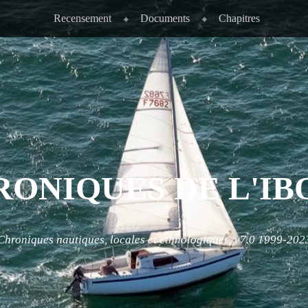
Recensement
Documents
Chapitres
RONIQUES DE L'IB
Chroniques nautiques, locales et ethnologiques. v7.0 1999-202