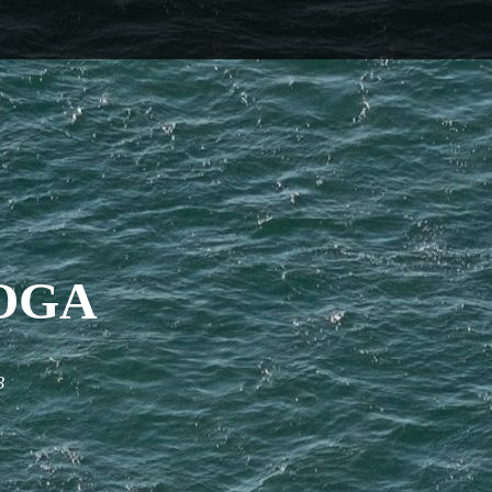
OGA
3