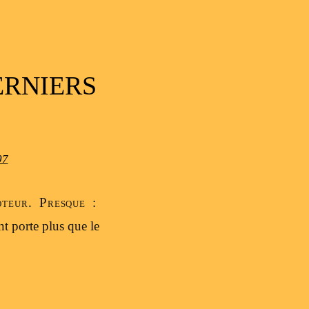
ERNIERS
07
oteur. Presque :
nt porte plus que le