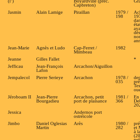
(l’)
Boyardville (préc.
Gr
Capbreton)
Jasmin
Alain Lamige
Piraillan
1979 /
Ac
198
197
da
éta
aya
dé
no
an
Jean-Marie
Agnès et Ludo
Cap-Ferret /
1982
Mimbeau
Jeanne
Gilles Fallet
*
Jefficau
Jean-François
Arcachon/Aiguillon
Lafon
Jempalecol
Pierre Serieye
Arcachon
1978 /
de
035
pré
Tes
oue
Jéroboam II
Jean-Pierre
Arcachon, petit
1981 /
En
Bourgadieu
port de plaisance
366
De
20
Jessica
Andernos port
ostréicole
Jimbo
Daniel Oglesias
Arès
1980 /
pré
Martin
282
et
à l
(2
pré