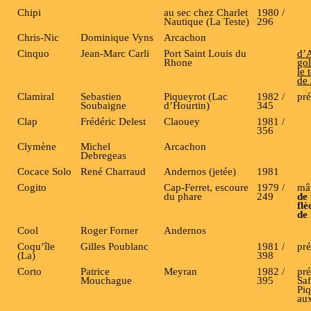
Chipi
au sec chez Charlet
1980 /
Nautique (La Teste)
296
Chris-Nic
Dominique Vyns
Arcachon
Cinquo
Jean-Marc Carli
Port Saint Louis du
d’
Rhone
gol
le
de
Clamiral
Sebastien
Piqueyrot (Lac
1982 /
pré
Soubaigne
d’Hourtin)
345
Clap
Frédéric Delest
Claouey
1981 /
356
Clymène
Michel
Arcachon
Debregeas
Cocace Solo
René Charraud
Andernos (jetée)
1981
Cogito
Cap-Ferret, escoure
1979 /
mâ
du phare
249
de
flè
de 
Cool
Roger Forner
Andernos
Coqu’île
Gilles Poublanc
1981 /
pré
(La)
398
Corto
Patrice
Meyran
1982 /
pré
Mouchague
395
Saf
Piq
au