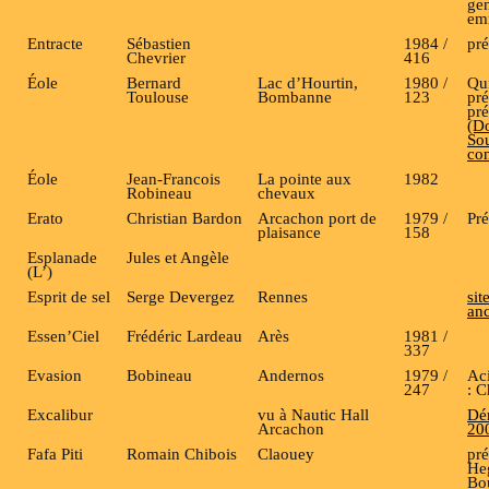
ge
em
Entracte
Sébastien
1984 /
pré
Chevrier
416
Éole
Bernard
Lac d’Hourtin,
1980 /
Qui
Toulouse
Bombanne
123
pré
pr
(D
Sou
con
Éole
Jean-Francois
La pointe aux
1982
Robineau
chevaux
Erato
Christian Bardon
Arcachon port de
1979 /
Pré
plaisance
158
Esplanade
Jules et Angèle
(L’)
Esprit de sel
Serge Devergez
Rennes
sit
anc
Essen’Ciel
Frédéric Lardeau
Arès
1981 /
337
Evasion
Bobineau
Andernos
1979 /
Ac
247
: C
Excalibur
vu à Nautic Hall
Dé
Arcachon
20
Fafa Piti
Romain Chibois
Claouey
pré
He
Bou