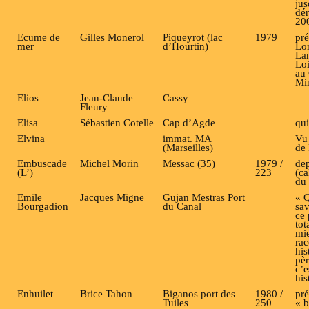
jus
dér
20
Ecume de
Gilles Monerol
Piqueyrot (lac
1979
pré
mer
d’Hourtin)
Lo
Lan
Loi
au 
Mi
Elios
Jean-Claude
Cassy
Fleury
Elisa
Sébastien Cotelle
Cap d’Agde
qui
Elvina
immat. MA
Vu 
(Marseilles)
de
Embuscade
Michel Morin
Messac (35)
1979 /
dep
(L’)
223
(ca
du 
Emile
Jacques Migne
Gujan Mestras Port
« 
Bourgadion
du Canal
sav
ce
tot
mie
rac
his
pèr
c’e
his
Enhuilet
Brice Tahon
Biganos port des
1980 /
pré
Tuiles
250
« b