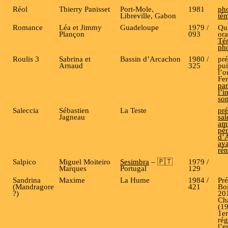
Réol
Thierry Panisset
Port-Mole,
1981
pho
Libreville, Gabon
té
Romance
Léa et Jimmy
Guadeloupe
1979 /
Qui
Plançon
093
or
Té
ph
Roulis 3
Sabrina et
Bassin d’Arcachon
1980 /
pré
Arnaud
325
pui
l’o
Fer
par
l’i
son
Saleccia
Sébastien
La Teste
pré
Jagneau
sa
am
pér
d’
av
ré
Salpico
Miguel Moiteiro
Sesimbra
– 🇵🇹
1979 /
Marques
Portugal
129
Sandrina
Maxime
La Hume
1984 /
Pré
(Mandragore
421
Bo
?)
201
Ch
(1
1er
rég
l’e