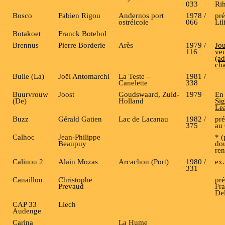
033
Rih
Bosco
Fabien Rigou
Andernos port
1978 /
pr
ostréicole
066
Lil
Botakoet
Franck Botebol
Brennus
Pierre Borderie
Arès
1979 /
Jou
116
ve
(ad
cha
Bulle (La)
Joël Antomarchi
La Teste –
1981 /
Canelette
338
Buurvrouw
Joost
Goudswaard, Zuid-
1979
En 
(De)
Holland
Sig
Lea
Buzz
Gérald Gatien
Lac de Lacanau
1982 /
pré
375
au 
Calhoc
Jean-Philippe
* (
Beaupuy
do
re
Calinou 2
Alain Mozas
Arcachon (Port)
1980 /
ex.
331
Canaillou
Christophe
pr
Prevaud
Fra
Del
CAP 33
Llech
Audenge
Carina
La Hume