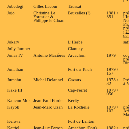
Jobedegi
Gilles Lacour
Taussat
Jojo
Christine Le
Bruxelles (!)
1981 /
pré
Forestier &
351
l’I
Philippe le Gloan
Noi
Ph.
pr
;
U
de 
Jokary
L’Herbe
saf
Jolly Jumper
Claouey
Jonas IV
Antoine Mazières
Arcachon
1979
co
pré
Rin
Jonathan
Port du Teich
1979 /
157
Jumahu
Michel Delannel
Cazaux
1978 /
Pr
32
à M
Kake III
Cap-Ferret
1979 /
056
Kanenn Mor
Jean-Paul Bardet
Kérity
Kayok
Jean-Marc Uzan
La Rochelle
1979 /
pré
102
Arè
Ma
Kerova
Port de Lanton
Ketriel
Jean-Luc Perron
Arcachon (Port)
1982 /
pré