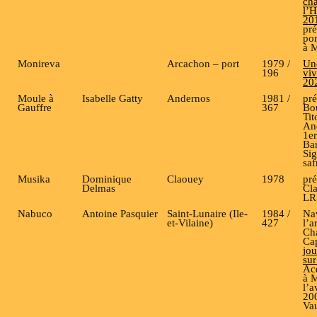
cha
l’
20
pré
por
à 
Monireva
Arcachon – port
1979 /
Un
196
viv
20
Moule à
Isabelle Gatty
Andernos
1981 /
pré
Gauffre
367
Bo
Tit
An
1e
Ba
Sig
saf
Musika
Dominique
Claouey
1978
pré
Delmas
Cl
LR
Nabuco
Antoine Pasquier
Saint-Lunaire (Ile-
1984 /
Na
et-Vilaine)
427
l’a
Cha
Cap
jou
sur
Ac
à M
l’a
20
Vau