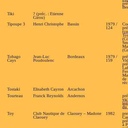
pré
Be
Tiki
? (préc. : Etienne
Girou)
Tipoupe 3
Henri Christophe
Bassin
1979 /
Co
124
pr
(c
To
(Co
Sm
Mar
(Gr
Tobago
Jean-Luc
Bordeaux
1979 /
pré
Cays
Poudoulenc
159
Vid
pré
La
Fer
Mak
de 
réc
Tostaki
Elisabeth Cayron
Arcachon
Tourteau
Franck Reynolds
Andernos
pré
vic
te
du
Toy
Club Nautique de
Claouey – Madone
1982
pre
Claouey
Ca
pr
à P