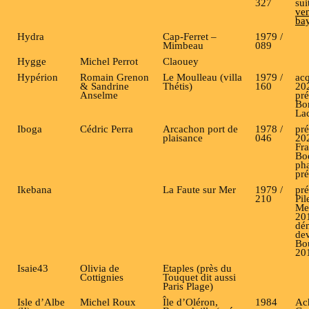
327
sui
ven
ba
Hydra
Cap-Ferret –
1979 /
Mimbeau
089
Hygge
Michel Perrot
Claouey
Hypérion
Romain Grenon
Le Moulleau (villa
1979 /
acq
& Sandrine
Thétis)
160
20
Anselme
pré
Bo
La
Iboga
Cédric Perra
Arcachon port de
1978 /
pré
plaisance
046
20
Fra
Bo
pha
pr
Ikebana
La Faute sur Mer
1979 /
pré
210
Pil
Me
201
dé
dev
Bo
20
Isaie43
Olivia de
Etaples (près du
Cottignies
Touquet dit aussi
Paris Plage)
Isle d’Albe
Michel Roux
Île d’Oléron,
1984
Ach