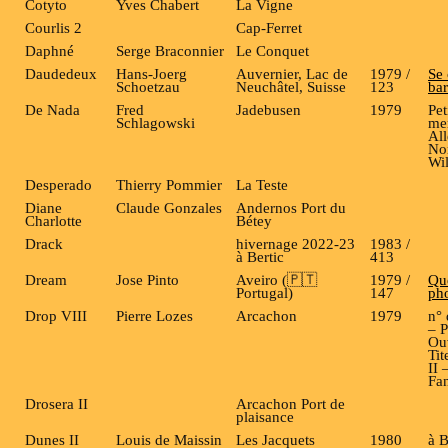
Cotyto
Yves Chabert
La Vigne
Courlis 2
Cap-Ferret
Daphné
Serge Braconnier
Le Conquet
Daudedeux
Hans-Joerg
Auvernier, Lac de
1979 /
Se 
Schoetzau
Neuchâtel, Suisse
123
bar
De Nada
Fred
Jadebusen
1979
Pet
Schlagowski
me
Al
Nor
Wi
Desperado
Thierry Pommier
La Teste
Diane
Claude Gonzales
Andernos Port du
Charlotte
Bétey
Drack
hivernage 2022-23
1983 /
à Bertic
413
Dream
Jose Pinto
Aveiro (🇵🇹
1979 /
Qu
Portugal)
147
ph
Drop VIII
Pierre Lozes
Arcachon
1979
n° 
– P
Ou
Tit
II 
Fa
Drosera II
Arcachon Port de
plaisance
Dunes II
Louis de Maissin
Les Jacquets
1980
à B