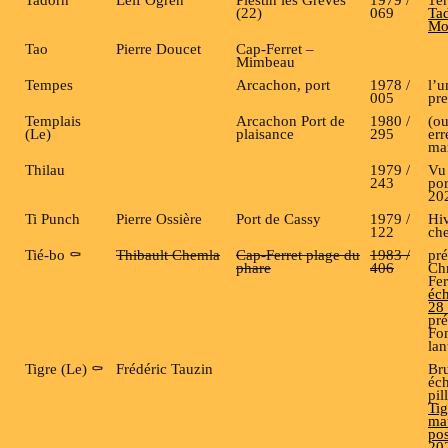
(22)
069
Tad
Mo
Tao
Pierre Doucet
Cap-Ferret –
Mimbeau
Tempes
Arcachon, port
1978 /
l’u
005
pre
Templais
Arcachon Port de
1980 /
(o
(Le)
plaisance
295
err
ma
Thilau
1979 /
Vu 
243
por
20
Ti Punch
Pierre Ossière
Port de Cassy
1979 /
Hi
122
ch
Tié-bo ⚰️
Thibault Chemla
Cap-Ferret plage du
1983 /
pré
phare
406
Chr
Fer
éc
28 
pré
Fon
lan
Tigre (Le) ⚰️
Frédéric Tauzin
Bru
éc
pil
Tig
ma
pos
20