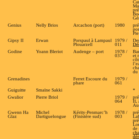
Can
Ma
pré
Bo
Gé
Genius
Nelly Brios
Arcachon (port)
1980
pré
por
Pie
Gipsy II
Erwan
Porspaul à Lampaul
1979 /
De
Plouarzell
011
Dé
Godine
Yoann Bleriot
Audenge – port
1978 /
Ban
037
et 
côt
l’e
ch
du
Grenadines
Ferret Escoure du
1979 /
phare
061
Guiguitte
Smaïne Sakki
*
Gwalior
Pierre Briol
1979 /
pré
064
II,
Au
Gwenn Ha
Michel
Kérity-Penmarc’h
1978 /
pré
Glaz
Dartiguelongue
(Finistère sud)
003
Lab
pré
Lo
de 
ch
dér