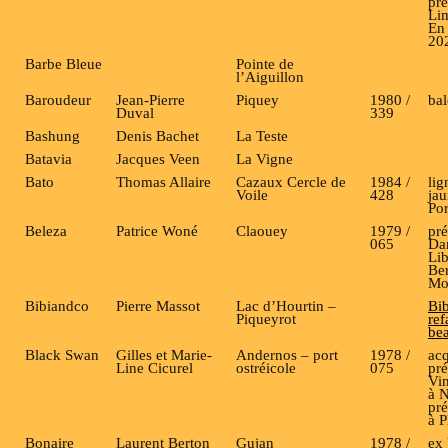
pré
Li
En 
20
Barbe Bleue
Pointe de
l’Aiguillon
Baroudeur
Jean-Pierre
Piquey
1980 /
bal
Duval
339
Bashung
Denis Bachet
La Teste
Batavia
Jacques Veen
La Vigne
Bato
Thomas Allaire
Cazaux Cercle de
1984 /
lig
Voile
428
jau
Por
Beleza
Patrice Woné
Claouey
1979 /
pré
065
Dar
Lib
Be
Mo
Bibiandco
Pierre Massot
Lac d’Hourtin –
Bi
Piqueyrot
ref
be
Black Swan
Gilles et Marie-
Andernos – port
1978 /
acq
Line Cicurel
ostréicole
075
pré
Vin
à N
pr
à P
Bonaire
Laurent Berton
Gujan
1978 /
ex 