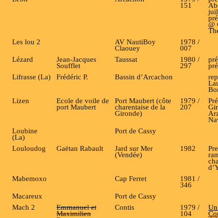
151
Ab
jui
pr
@ 
The
Les lou 2
AV NautiBoy
1978 /
Claouey
007
Lézard
Jean-Jacques
Taussat
1980 /
pr
Soufflet
297
pré
Lifrasse (La)
Frédéric P.
Bassin d’Arcachon
rep
La
Bo
Lizen
Ecole de voile de
Port Maubert (côte
1979 /
Pré
port Maubert
charentaise de la
207
Gir
Gironde)
Arz
Na
Loubine
Port de Cassy
(La)
Louloudog
Gaëtan Rabault
Jard sur Mer
1982
Pr
(Vendée)
ra
cha
d’
Mabemoxo
Cap Ferret
1981 /
346
Macareux
Port de Cassy
Mach 2
Emmanuel et
Contis
1979 /
Un
Maximilien
104
Con