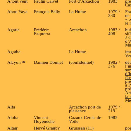
A tout vent
Paulin Calvet
Port d’Arcachon
1983
pré
Ca
Abou Yaya
François Belly
La Hume
1979 /
Fr
230
ne 
« o
le 
Agaric
Frédéric
Arcachon
1983 /
hub
Ezquerra
408
sif
J-
d’A
Mi
Agathe
La Hume
imm
Ve
Alcyon ⚰️
Damien Donnet
(confidentiel)
1982 /
dét
376
l’i
son
d’
fév
pré
à P
pré
Ar
la 
Me
Alfa
Arcachon port de
1979 /
plaisance
219
Aloha
Vincent
Cazaux Cercle de
1982
Hoyeneche
Voile
Altaïr
Hervé Grauby
Gruissan (11)
por