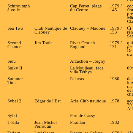
Schtroumph
Cap Ferret, plage
1979 /
coq
à voile
du Centre
145
flo
pré
Mic
Cl
Sea Two
Club Nautique de
Claouey – Madone
1979 /
📺
Claouey
153
rén
Se
Second
Jim Toole
River Crouch
1979 /
qui
Chance
England
131
fin
Dew
ow
Siou
Arcachon – Joigny
Sniky II
Le Moulleau, face
09
villa Téthys
Summer
Palavas
1980
dan
Time
lor
rac
dér
ch
Sybel 2
Edgar de l’Est
Arès Club nautique
1978
acq
201
Alf
Sylki
Port de Cassy
T-Kila
Jean Michel
Piraillan
1982
Perroutin
Tadorn
Leif Ögren
Plestin les Grèves
1979 /
1è