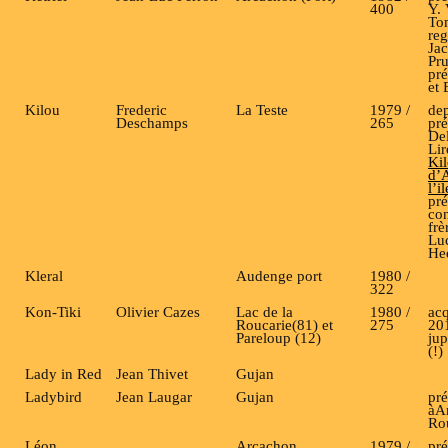
400
Y. 
To
reg
Ja
Pr
pré
et 
Kilou
Frederic
La Teste
1979 /
de
Deschamps
265
pré
De
Lir
Kil
d’
l’i
pré
con
frè
Lu
He
Kleral
Audenge port
1980 /
322
Kon-Tiki
Olivier Cazes
Lac de la
1980 /
ac
Roucarie(81) et
275
20
Pareloup (12)
jup
(!)
Lady in Red
Jean Thivet
Gujan
Ladybird
Jean Laugar
Gujan
pré
àA
Ro
Léon
Arcachon
1979 /
pré