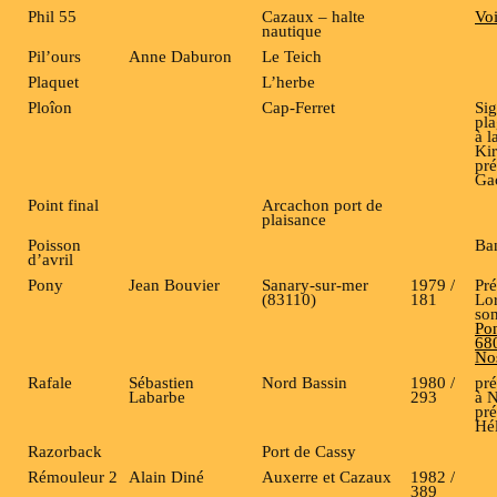
Phil 55
Cazaux – halte
Voi
nautique
Pil’ours
Anne Daburon
Le Teich
Plaquet
L’herbe
Ploîon
Cap-Ferret
Si
pla
à l
Ki
pré
Ga
Point final
Arcachon port de
plaisance
Poisson
Ba
d’avril
Pony
Jean Bouvier
Sanary-sur-mer
1979 /
Pré
(83110)
181
Lo
son
Pon
680
No
Rafale
Sébastien
Nord Bassin
1980 /
pré
Labarbe
293
à 
pré
Hél
Razorback
Port de Cassy
Rémouleur 2
Alain Diné
Auxerre et Cazaux
1982 /
389