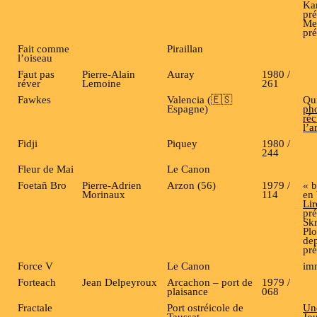
Ka
pré
Me
pré
Fait comme
Piraillan
l’oiseau
Faut pas
Pierre-Alain
Auray
1980 /
réver
Lemoine
261
Fawkes
Valencia (🇪🇸
Qui
Espagne)
ph
réc
l’
Fidji
Piquey
1980 /
244
Fleur de Mai
Le Canon
Foetañ Bro
Pierre-Adrien
Arzon (56)
1979 /
« b
Morinaux
114
en 
Lir
pré
Skr
Pl
de
pré
Force V
Le Canon
im
Forteach
Jean Delpeyroux
Arcachon – port de
1979 /
plaisance
068
Fractale
Port ostréicole de
Un
Taussat
Jo