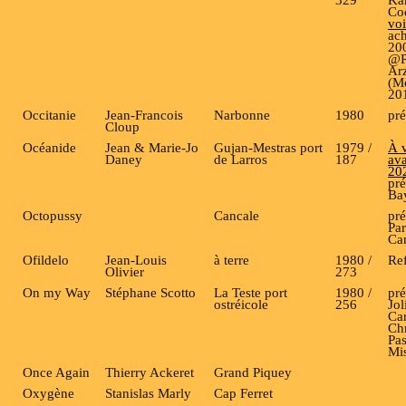
Co
voi
ach
200
@Pa
Ar
(M
20
Occitanie
Jean-Francois
Narbonne
1980
pré
Cloup
Océanide
Jean & Marie-Jo
Gujan-Mestras port
1979 /
À v
Daney
de Larros
187
ava
20
pré
Ba
Octopussy
Cancale
pré
Par
Ca
Ofildelo
Jean-Louis
à terre
1980 /
Ref
Olivier
273
On my Way
Stéphane Scotto
La Teste port
1980 /
pré
ostréicole
256
Jol
Car
Chr
Pas
Mis
Once Again
Thierry Ackeret
Grand Piquey
Oxygène
Stanislas Marly
Cap Ferret