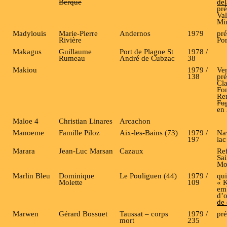
Berque
del
pré
Val
Mi
Madylouis
Marie-Pierre
Andernos
1979
pré
Rivière
Po
Makagus
Guillaume
Port de Plagne St
1978 /
Rumeau
André de Cubzac
38
Makiou
1979 /
Ve
138
pré
Cl
Fon
Re
Fu
en
Maloe 4
Christian Linares
Arcachon
Manoeme
Famille Piloz
Aix-les-Bains (73)
1979 /
Nav
197
lac
Marara
Jean-Luc Marsan
Cazaux
Ref
Sai
Mo
Marlin Bleu
Dominique
Le Pouliguen (44)
1979 /
qui
Molette
109
« K
em
d’
de 
Marwen
Gérard Bossuet
Taussat – corps
1979 /
pr
mort
235