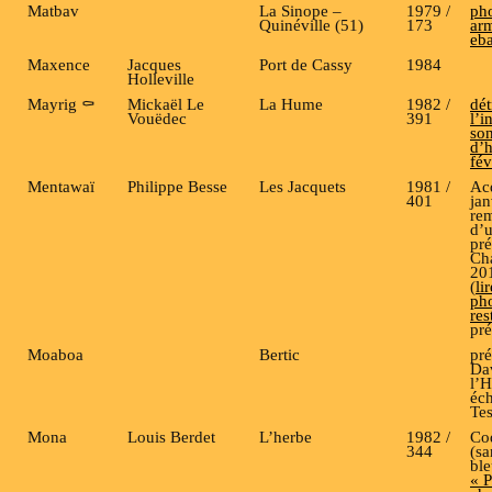
Matbav
La Sinope –
1979 /
pho
Quinéville (51)
173
ar
eb
Maxence
Jacques
Port de Cassy
1984
Holleville
Mayrig ⚰️
Mickaël Le
La Hume
1982 /
dét
Vouëdec
391
l’i
son
d’
fév
Mentawaï
Philippe Besse
Les Jacquets
1981 /
Ac
401
jan
re
d’
pré
Cha
201
(
li
pho
res
pr
Moaboa
Bertic
pré
Da
l’H
éc
Tes
Mona
Louis Berdet
L’herbe
1982 /
Co
344
(s
ble
« P