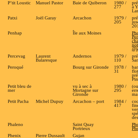
P’tit Loustic
Manuel Pastor
Baie de Quiberon
1980 /
pr
277
à 
La
Patxi
Joël Garay
Arcachon
1979 /
pré
205
jus
20
Penhap
Île aux Moines
Ph
Pe
cha
not
@j
Percevag
Laurent
Andernos
1979 /
pré
Balaresque
110
Sa
Peroqué
Bourg sur Gironde
1978 /
ba
31
flo
pré
Pin
Petit bleu de
vu à sec à
1980 /
(o
mer
Mortagne sur
295
err
Gironde
ma
Petit Pacha
Michel Dupuy
Arcachon – port
1984 /
coq
417
fin
ver
spé
des
Phaleno
Saint Quay
Ph
Portrieux
Ph
Phenix
Pierre Dussault
Gujan