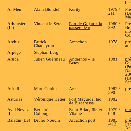
bl
Ar Men
Alain Blondel
Kerity
1979 /
Pré
211
(Le
Mar
Arbousier
Vincent le Serec
Port de Gujan « la
1980 /
Pré
(L’)
passerelle »
292
Bo
mou
Co
Archix
Patrick
Arcachon
1978
pr
Chadeyron
au
Arpège
Stephan Berg
Aruba
Julien Guérineau
Andernos – le
1981
pré
Betey
Gu
(Po
Naz
à 
(L
Sa
Askell
Marc Coulm
Arès
1982 /
pré
390
Asturias
Véronique Hetier
Port Maguide, lac
1982
de Biscarosse
Avel Nevez
Bernard
Saint-Briac, Ille-et-
1979 /
plu
II
Collonges
Vilaine
048
Baladin (Le)
Bruno Nouchi
Arcachon port
1983
pré
/412
Pac
An