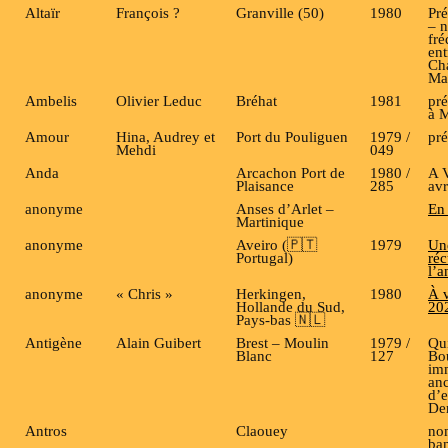
Altaïr
François ?
Granville (50)
1980
Pré
– 
fr
ent
Cha
Ma
Ambelis
Olivier Leduc
Bréhat
1981
pré
à 
Amour
Hina, Audrey et
Port du Pouliguen
1979 /
pr
Mehdi
049
Anda
Arcachon Port de
1980 /
A 
Plaisance
285
avr
anonyme
Anses d’Arlet –
En
Martinique
anonyme
Aveiro (🇵🇹
1979
Un
Portugal)
réc
l’
anonyme
« Chris »
Herkingen,
1980
À 
Hollande du Sud,
20
Pays-bas 🇳🇱
Antigène
Alain Guibert
Brest – Moulin
1979 /
Qui
Blanc
127
Bo
imm
anc
d’e
De
Antros
Claouey
nom
ban