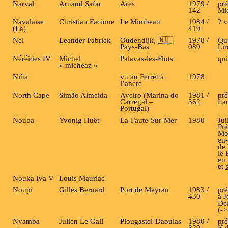
Narval
Arnaud Safar
Arès
1979 /
pré
142
Mi
Navalaise
Christian Facione
Le Mimbeau
1984 /
? 
(La)
419
Nel
Leander Fabriek
Oudendijk, 🇳🇱
1978 /
Qui
Pays-Bas
089
Lir
Néréides IV
Michel
Palavas-les-Flots
qui
« micheaz »
Niña
vu au Ferret à
1978
l’ancre
North Cape
Simão Almeida
Aveiro (Marina do
1981 /
pré
Carregal –
362
Lac
Portugal)
Nouba
Yvonig Huët
La-Faute-Sur-Mer
1980
Jui
Pré
Mo
en
de
le 
en
et
Nouka Iva V
Louis Mauriac
Noupi
Gilles Bernard
Port de Meyran
1983 /
pré
430
à J
De
(->
Nyamba
Julien Le Gall
Plougastel-Daoulas
1980 /
pré
329
Ka