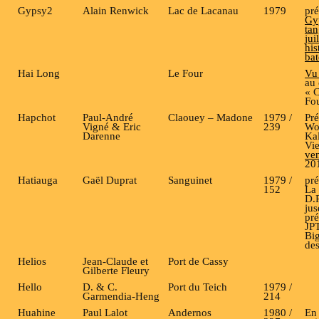
Gypsy2
Alain Renwick
Lac de Lacanau
1979
pré
Gy
tan
jui
his
ba
Hai Long
Le Four
Vu 
au 
« 
Fo
Hapchot
Paul-André
Claouey – Madone
1979 /
Pré
Vigné & Eric
239
Won
Darenne
Kal
Vi
ve
20
Hatiauga
Gaël Duprat
Sanguinet
1979 /
pré
152
La 
D.
ju
pré
JP
Big
des
Helios
Jean-Claude et
Port de Cassy
Gilberte Fleury
Hello
D. & C.
Port du Teich
1979 /
Garmendia-Heng
214
Huahine
Paul Lalot
Andernos
1980 /
En 