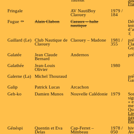
Fra
Fringale
AV NautiBoy
1979 /
Claouey
184
Fugue ⚰️
Alain Clabon
Cazaux – halte
Dét
nautique
te
d’
:(
Gaillard (Le)
Club Nautique de
Claouey – Madone
1981 /
pré
Claouey
355
Cl
Gu
Galatée
Jean Claude
Andernos
pr
Bernard
Galathée
Jean-Louis
1980
Olivier
Galerne (La)
Michel Thouraud
pré
Ga
Galip
Patrick Lucas
Arcachon
Geh-ko
Damien Munos
Nouvelle Calédonie
1979
So
sig
« e
me
Qu
Lir
nav
Pin
Généspi
Quentin et Eva
Cap-Ferret –
1978 /
hiv
Delas
Mimbeau
050
Ave