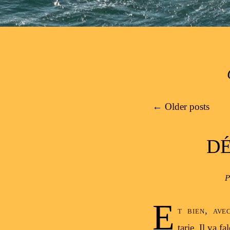
Post navigation
←
Older posts
DÉ
P
E
t bien, ave
tarie. Il va f