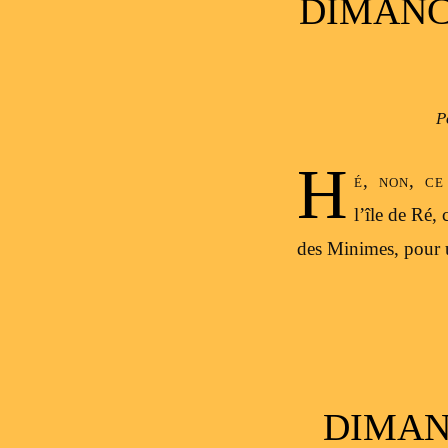
DIMANCH
P
H
é, non, ce
l’île de Ré, 
des Minimes, pour u
DIMANC