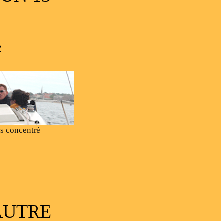
2
ès concentré
AUTRE