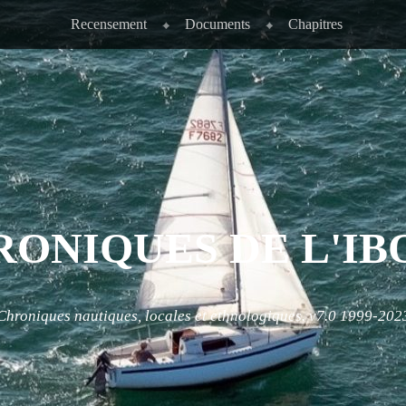
Recensement
Documents
Chapitres
RONIQUES DE L'IB
Chroniques nautiques, locales et ethnologiques. v7.0 1999-202