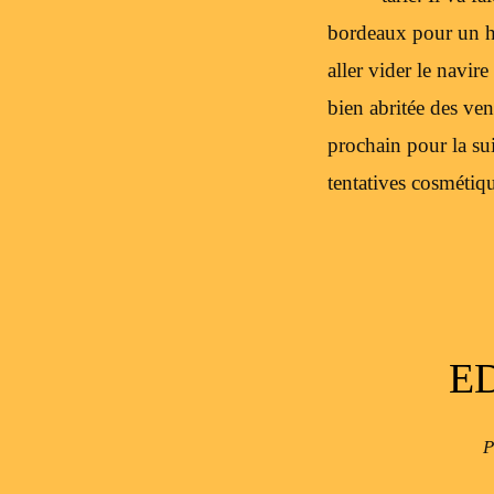
bordeaux pour un hiv
aller vider le navir
bien abritée des ve
prochain pour la sui
tentatives cosmétiqu
E
P