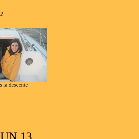
02
s la descente
 UN 13