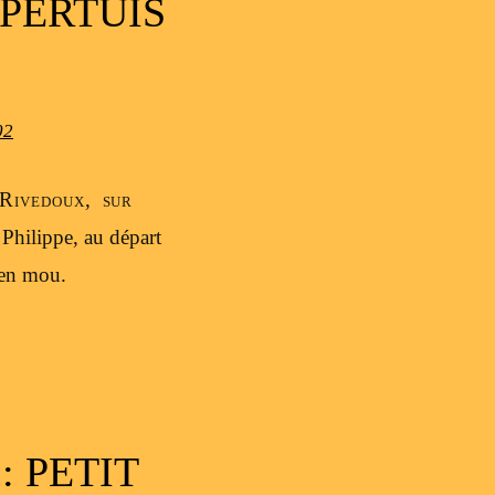
 PERTUIS
02
 Rivedoux, sur
e Philippe, au départ
ien mou.
: PETIT