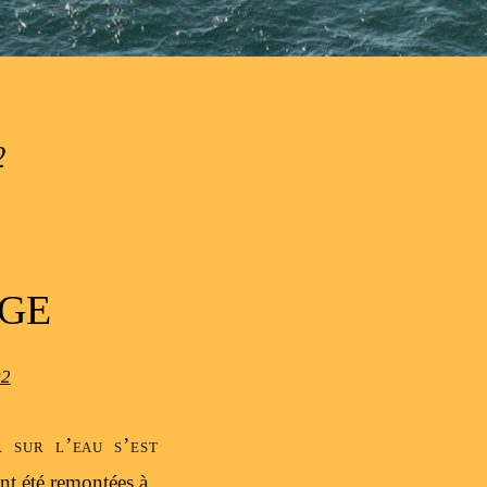
2
AGE
02
r sur l’eau s’est
 ont été remontées à