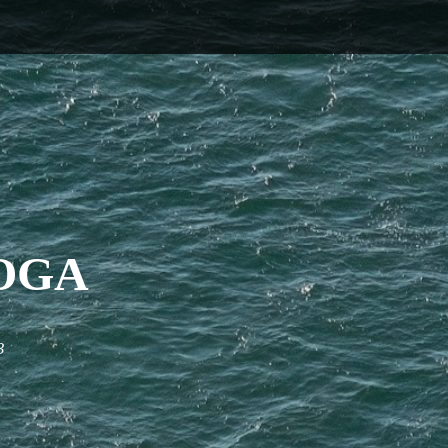
OGA
3