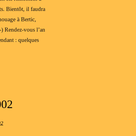
s. Bientôt, il faudra
chouage à Bertic,
:-) Rendez-vous l’an
tendant : quelques
02
02