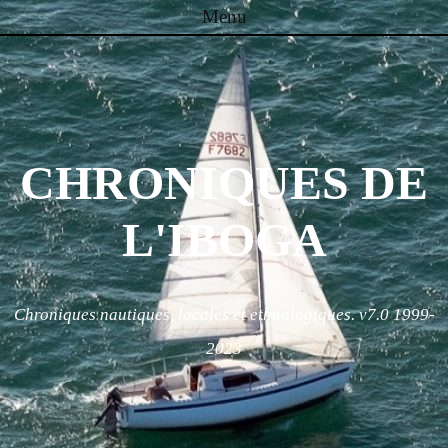
Menu
Skip to content
CHRONIQUES DE
L'IBOGA
Chroniques nautiques, locales et ethnologiques. v7.0 1999-
2023