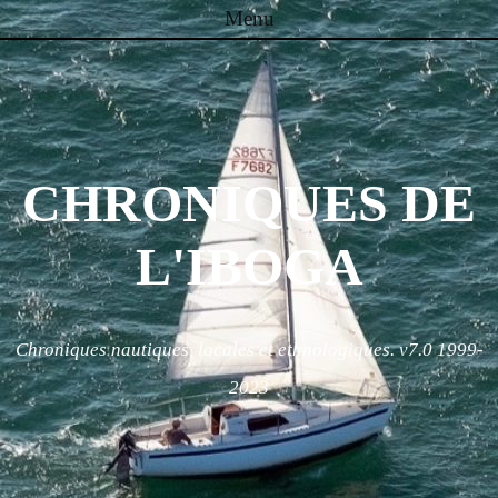
Menu
Skip to content
CHRONIQUES DE
L'IBOGA
Chroniques nautiques, locales et ethnologiques. v7.0 1999-
2023