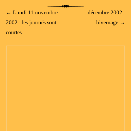
Post navigation
←
Lundi 11 novembre
décembre 2002 :
2002 : les journés sont
hivernage
→
courtes