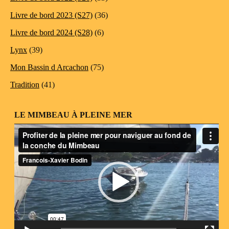
Livre de bord 2023 (S27)
(36)
Livre de bord 2024 (S28)
(6)
Lynx
(39)
Mon Bassin d Arcachon
(75)
Tradition
(41)
LE MIMBEAU À PLEINE MER
Lecteur
vidéo