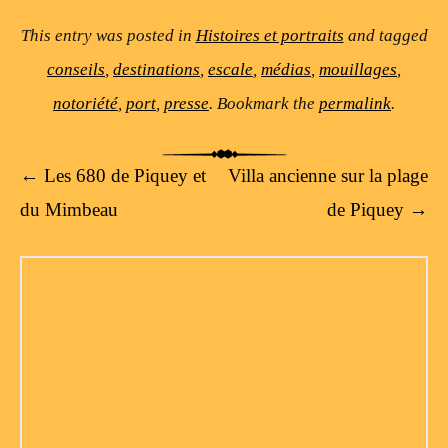
This entry was posted in
Histoires et portraits
and tagged
conseils
,
destinations
,
escale
,
médias
,
mouillages
,
notoriété
,
port
,
presse
. Bookmark the
permalink
.
Post navigation
←
Les 680 de Piquey et
Villa ancienne sur la plage
du Mimbeau
de Piquey
→