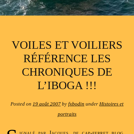
VOILES ET VOILIERS
RÉFÉRENCE LES
CHRONIQUES DE
L’IBOGA !!!
Posted on
19 août 2007
by
fxbodin
under
Histoires et
portraits
ignalé par Jacques, de
cap-ferret blog