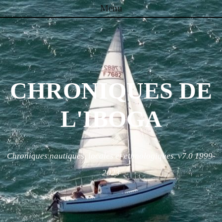
Menu
Skip to content
CHRONIQUES DE
L'IBOGA
Chroniques nautiques, locales et ethnologiques. v7.0 1999-
2023