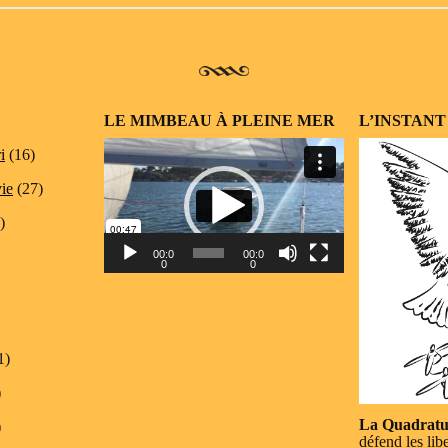
LE MIMBEAU À PLEINE MER
L’INSTANT
Lecteur
i
(16)
vidéo
vie
(27)
)
00:0
00:0
0
0
1)
)
La Quadratu
)
défend les lib