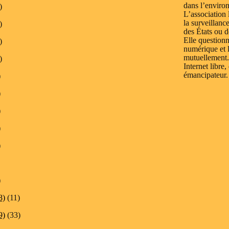
dans l’enviro
)
L’association 
la surveillanc
)
des États ou d
Elle questionn
)
numérique et l
mutuellement.
)
Internet libre,
émancipateur.
)
)
)
)
)
)
8)
(11)
9)
(33)