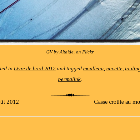
GV by Altaide, on Flickr
sted in
Livre de bord 2012
and tagged
moulleau
,
navette
,
toulin
permalink
.
ût 2012
Casse croûte au mo