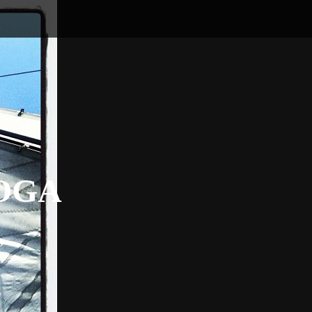
OGA
3