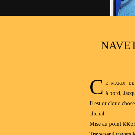
NAVE
C
e mardi de
à bord, Jacq
Il est quelque chos
chenal.
Mise au point télép
Traverser à travers 