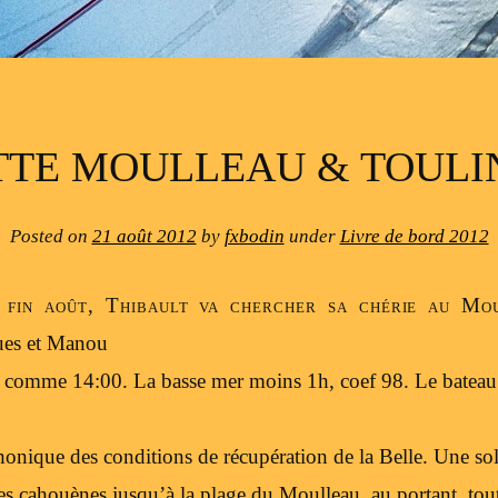
TTE MOULLEAU & TOULI
Posted on
21 août 2012
by
fxbodin
under
Livre de bord 2012
 fin août, Thibault va chercher sa chérie au Mo
ues et Manou
e comme 14:00. La basse mer moins 1h, coef 98. Le bateau
honique des conditions de récupération de la Belle. Une so
les cahouènes jusqu’à la plage du Moulleau, au portant, tout