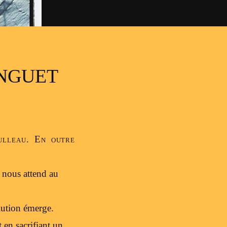
NGUET
ulleau. En outre
 nous attend au
lution émerge.
 en sacrifiant un