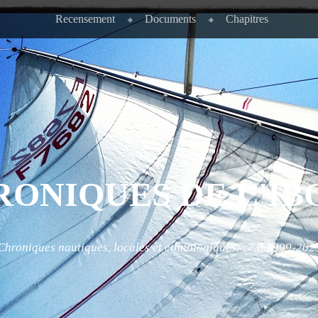
Recensement
Documents
Chapitres
RONIQUES DE L'IB
Chroniques nautiques, locales et ethnologiques. v7.0 1999-202