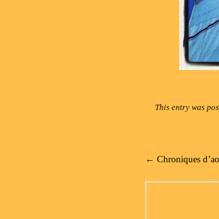
This entry was po
Post navigation
←
Chroniques d’ao