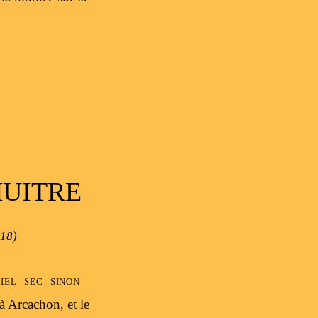
HUITRE
S18)
iel sec sinon
 à Arcachon, et le