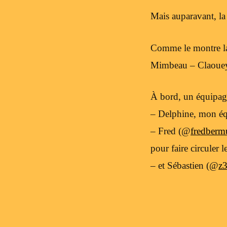
Mais auparavant, l
Comme le montre la c
Mimbeau – Claouey v
À bord, un équipage
– Delphine, mon équ
– Fred (@
fredberm
pour faire circuler l
– et Sébastien (@
z