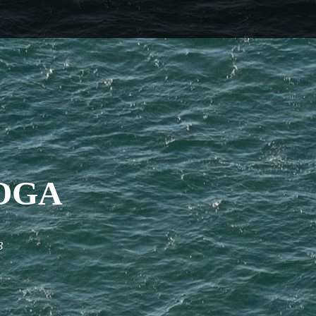
OGA
3