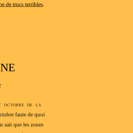
e de trucs terribles
.
MNE
2
ut octobre de la
ctobre faute de quoi
 sait que les zones