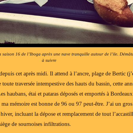
a saison 16 de l’Iboga après une nave tranquille autour de l’ile. Démât
à suivre
epuis cet après midi. Il attend à l’ancre, plage de Bertic (j’
 toute traversée intempestive des hauts du bassin, cette anné
 Les haubans, étai et pataras déposés et emportés à Bordeau
si ma mémoire est bonne de 96 ou 97 peut-être. J’ai un gr
 hiver, incluant la dépose et remplacement de tout l’accasti
siège de sournoises infiltrations.