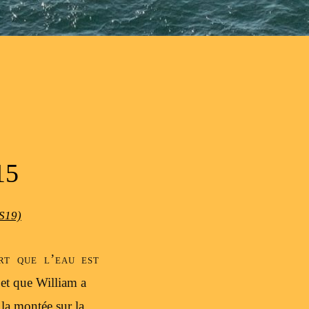
15
(S19)
rt que l’eau est
 et que William a
t la montée sur la