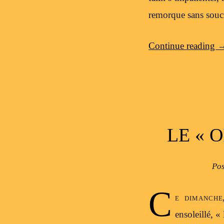
remorque sans souci
Continue reading
LE « 
Po
C
e dimanche
ensoleillé, «