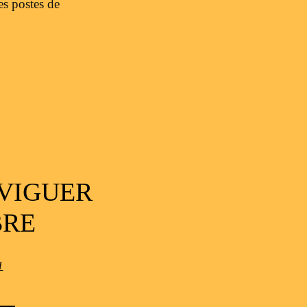
es postes de
AVIGUER
BRE
1