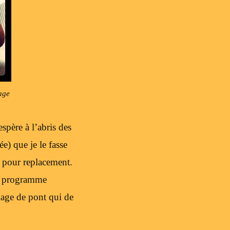
age
espère à l’abris des
e) que je le fasse
x pour replacement.
os programme
llage de pont qui de