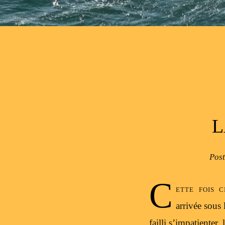
Post navigation
L
Pos
C
ette fois 
arrivée sous 
failli s’impatienter,