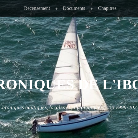
Recensement
Documents
Chapitres
RONIQUES DE L'IB
Chroniques nautiques, locales et ethnologiques. v7.0 1999-202