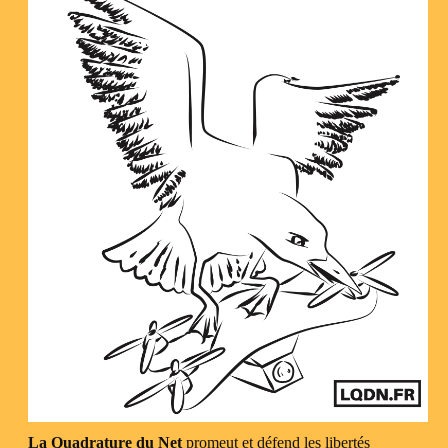
La Quadrature du Net
promeut et défend les libertés