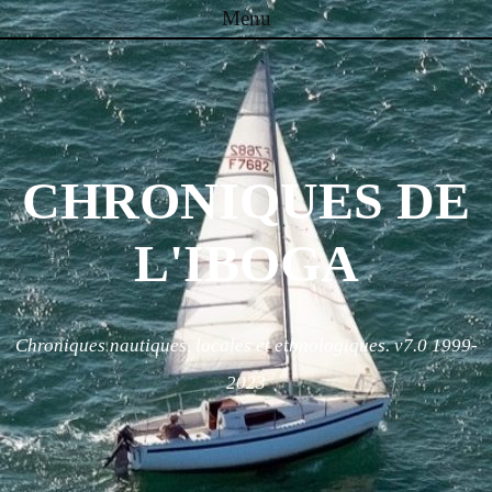
Menu
Skip to content
CHRONIQUES DE
L'IBOGA
Chroniques nautiques, locales et ethnologiques. v7.0 1999-
2023