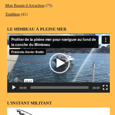
Mon Bassin d Arcachon
(75)
Tradition
(41)
LE MIMBEAU À PLEINE MER
Lecteur
vidéo
00:00
00:00
L’INSTANT MILITANT