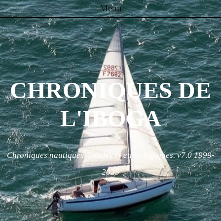
Menu
Skip to content
CHRONIQUES DE
L'IBOGA
Chroniques nautiques, locales et ethnologiques. v7.0 1999-
2023