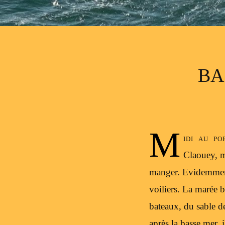
BA
M
idi au p
Claouey, m
manger. Evidemment
voiliers. La marée ba
bateaux, du sable de
après la basse mer, 