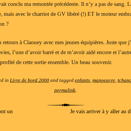
avait conclu ma remontée précédente. Il n’y a pas de sang. L
mais avec le charriot de GV libéré (!) ET le moteur embra
non ?
 retours à Claouey avec mes jeunes équipières. Juste que j’en
ravies, l’une d’avoir barré et de m’avoir aidé encore et l’au
 profité de cette sortie ensemble. Un beau souvenir.
ed in
Livre de bord 2000
and tagged
enfants
,
manoeuvre
,
tchan
permalink
.
ont un
Je vais arriver à y aller au 