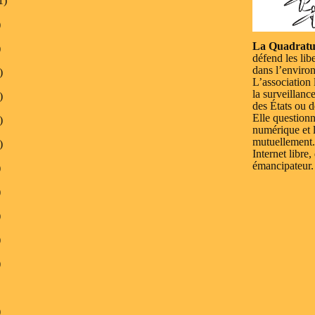
1)
)
La Quadratu
)
défend les lib
dans l’enviro
)
L’association 
la surveillanc
)
des États ou d
Elle questionn
)
numérique et l
mutuellement.
)
Internet libre,
émancipateur.
)
)
)
)
)
)