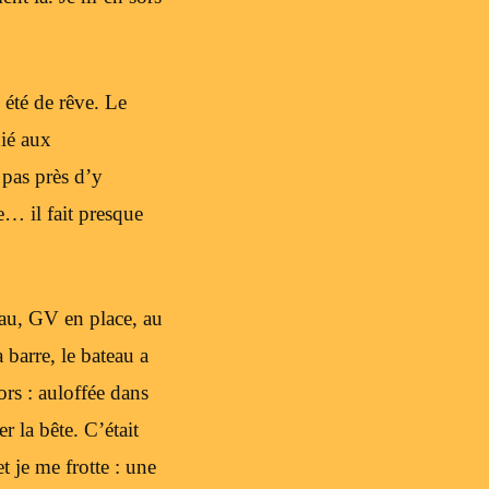
 été de rêve. Le
dié aux
 pas près d’y
e… il fait presque
eau, GV en place, au
a barre, le bateau a
lors : auloffée dans
r la bête. C’était
 je me frotte : une