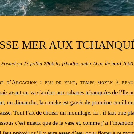
SSE MER AUX TCHANQU
Posted on
23 juillet 2000
by
fxbodin
under
Livre de bord 2000
ort d’Arcachon : peu de vent, temps moyen à beau
ais avant on va s’arrêter aux cabanes tchanquées de l’Ile 
, un dimanche, la conche est gavée de promène-couillons
isse. Tout l’art de choisir un mouillage, ici : il faut une pla
ssous c’est mieux que de la vase et, comme j’ai l’intention
il faut prévoir qu’il y aura assez d’eau pour flotter à ce mo