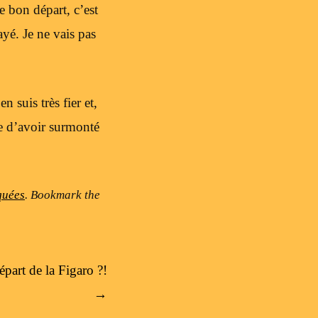
e bon départ, c’est
yé. Je ne vais pas
 suis très fier et,
tre d’avoir surmonté
quées
. Bookmark the
départ de la Figaro ?!
→