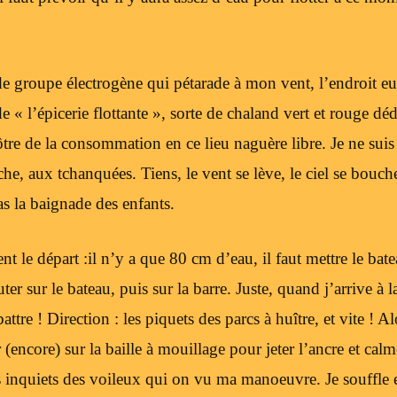
de groupe électrogène qui pétarade à mon vent, l’endroit eu
de « l’épicerie flottante », sorte de chaland vert et rouge dé
tre de la consommation en ce lieu naguère libre. Je ne suis
e, aux tchanquées. Tiens, le vent se lève, le ciel se bouch
as la baignade des enfants.
t le départ :il n’y a que 80 cm d’eau, il faut mettre le bat
uter sur le bateau, puis sur la barre. Juste, quand j’arrive à l
battre ! Direction : les piquets des parcs à huître, et vite ! A
(encore) sur la baille à mouillage pour jeter l’ancre et calme
inquiets des voileux qui on vu ma manoeuvre. Je souffle et