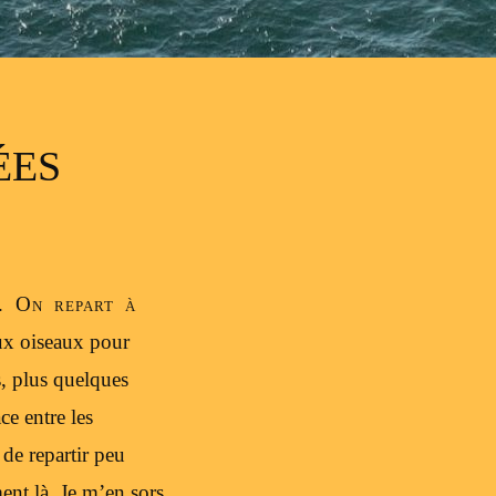
ÉES
. On repart à
aux oiseaux pour
, plus quelques
ce entre les
 de repartir peu
ment là. Je m’en sors