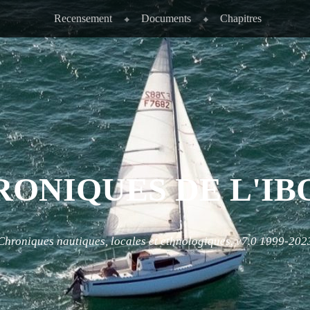
Recensement
Documents
Chapitres
RONIQUES DE L'IB
Chroniques nautiques, locales et ethnologiques. v7.0 1999-202