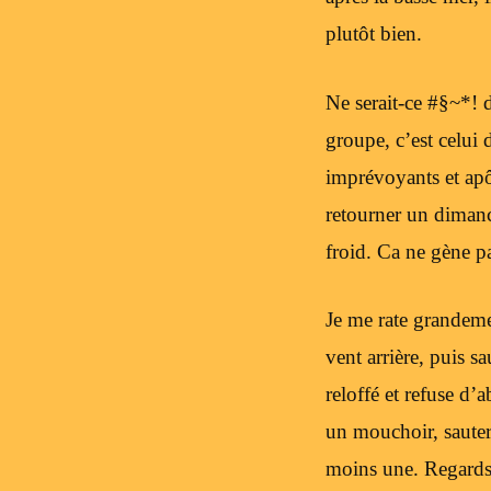
plutôt bien.
Ne serait-ce #§~*! 
groupe, c’est celui 
imprévoyants et apô
retourner un dimanch
froid. Ca ne gène p
Je me rate grandemen
vent arrière, puis sa
reloffé et refuse d’a
un mouchoir, sauter 
moins une. Regards 