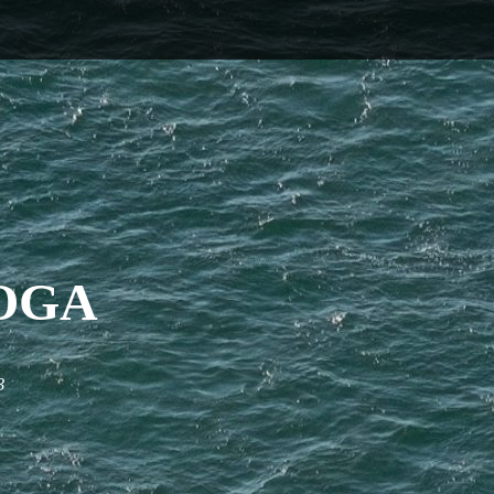
OGA
3