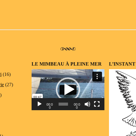
LE MIMBEAU À PLEINE MER
L’INSTANT
Lecteur
i
(16)
vidéo
vie
(27)
)
00:0
00:0
0
0