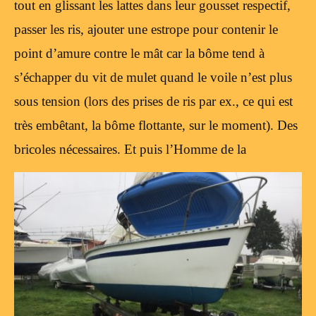
tout en glissant les lattes dans leur gousset respectif,
passer les ris, ajouter une estrope pour contenir le
point d’amure contre le mât car la bôme tend à
s’échapper du vit de mulet quand le voile n’est plus
sous tension (lors des prises de ris par ex., ce qui est
très embêtant, la bôme flottante, sur le moment). Des
bricoles nécessaires.
Et puis l’Homme de la