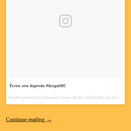
Écrire une légende #iboga680
A video posted by François-Xavier Bodin (@fxbodin) on
Oct 2, 2016 at 3:42am PDT
Continue reading
→