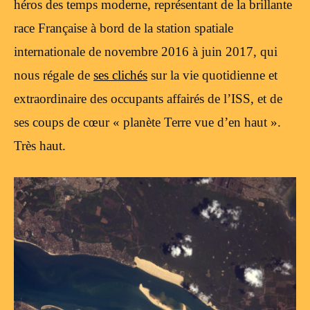
héros des temps moderne, représentant de la brillante
race Française à bord de la station spatiale
internationale de novembre 2016 à juin 2017, qui
nous régale de
ses clichés
sur la vie quotidienne et
extraordinaire des occupants affairés de l’ISS, et de
ses coups de cœur « planète Terre vue d’en haut ».
Très haut.