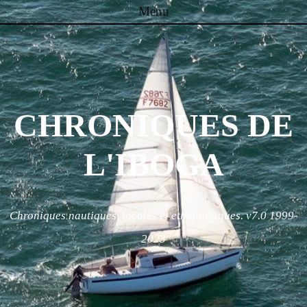
Menu
Skip to content
CHRONIQUES DE
L'IBOGA
Chroniques nautiques, locales et ethnologiques. v7.0 1999-
2023