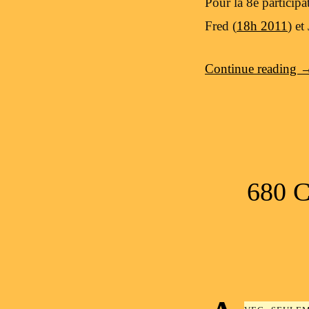
Pour la 8e particip
Fred (
18h 2011
) et
Continue reading
680 
vec seulem