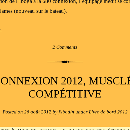
ation de l’Iboga à la 680 connexion, l’équipage inédit se c
 James (nouveau sur le bateau).
→
2 Comments
CONNEXION 2012, MUSCL
COMPÉTITIVE
Posted on
26 août 2012
by
fxbodin
under
Livre de bord 2012
ent 6 mois de retard, le billet sur cet épisode h