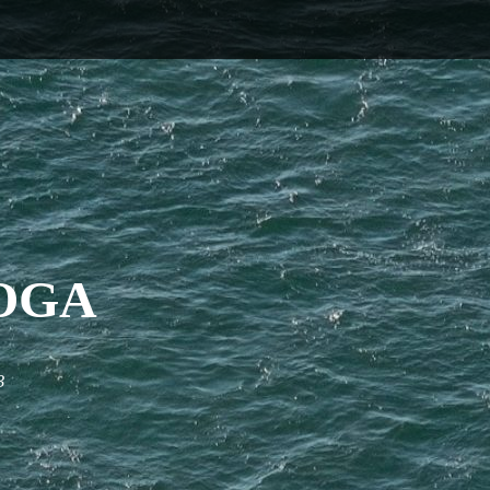
OGA
3