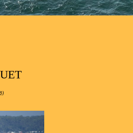
QUET
8)