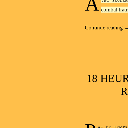
A
combat fratr
Continue reading
18 HEU
R
as de temps