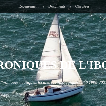
Recensement
Documents
Chapitres
RONIQUES DE L'IB
Chroniques nautiques, locales et ethnologiques. v7.0 1999-202