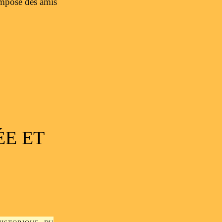
ompose des amis
ÉE ET
istorique du