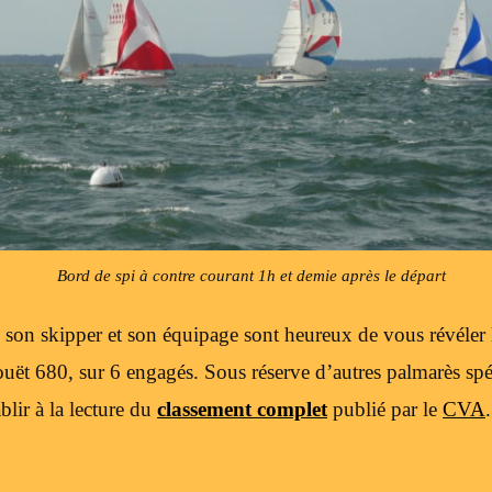
Bord de spi à contre courant 1h et demie après le départ
, son skipper et son équipage sont heureux de vous révéler 
ouët 680, sur 6 engagés. Sous réserve d’autres palmarès spé
lir à la lecture du
classement complet
publié par le
CVA
.