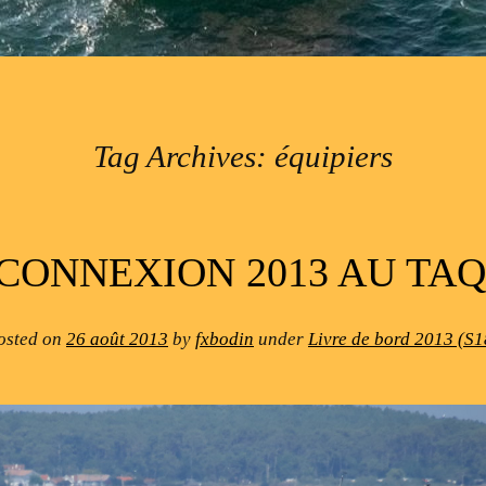
Tag Archives:
équipiers
 CONNEXION 2013 AU TA
osted on
26 août 2013
by
fxbodin
under
Livre de bord 2013 (S1