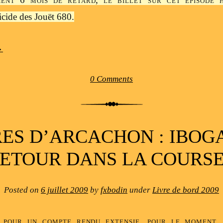
icide des Jouët 680.
→
0 Comments
RES D’ARCACHON : IBOGA
ETOUR DANS LA COURSE
Posted on
6 juillet 2009
by
fxbodin
under
Livre de bord 2009
 pour un compte rendu extensif, pour le moment,