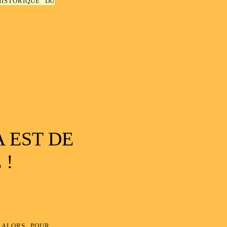
 EST DE
 !
 alors pour