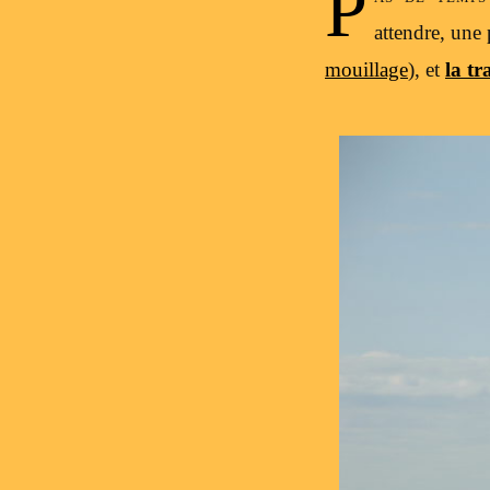
P
attendre, une 
mouillage
), et
la tr