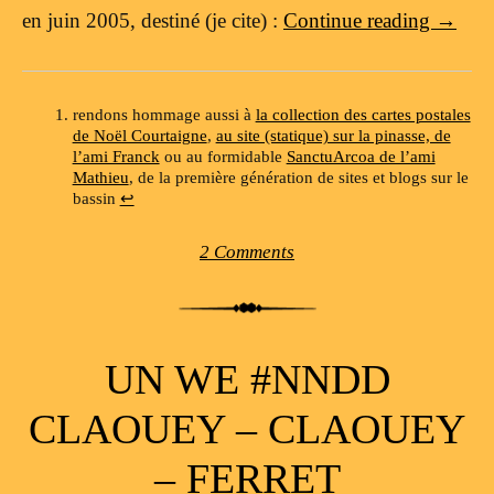
en juin 2005, destiné (je cite) :
Continue reading
→
rendons hommage aussi à
la collection des cartes postales
de Noël Courtaigne
,
au site (statique) sur la pinasse, de
l’ami Franck
ou au formidable
SanctuArcoa de l’ami
Mathieu
, de la première génération de sites et blogs sur le
bassin
↩
2 Comments
UN WE #NNDD
CLAOUEY – CLAOUEY
– FERRET