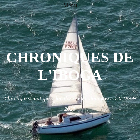
Menu
Skip to content
CHRONIQUES DE
L'IBOGA
Chroniques nautiques, locales et ethnologiques. v7.0 1999-
2023