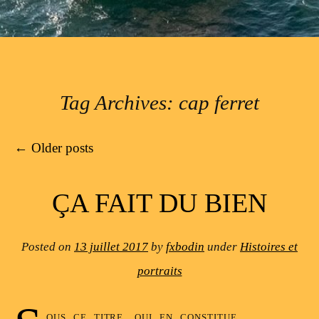
Tag Archives:
cap ferret
Post navigation
←
Older posts
ÇA FAIT DU BIEN
Posted on
13 juillet 2017
by
fxbodin
under
Histoires et
portraits
ous ce titre, qui en constitue