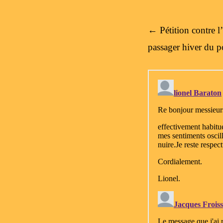
Post navigation
←
Pétition contre l
passager hiver du 