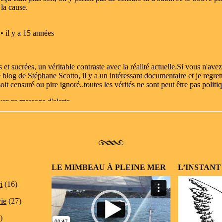
LE MIMBEAU À PLEINE MER
L’INSTANT
Lecteur
i
(16)
vidéo
vie
(27)
)