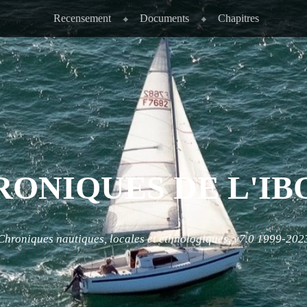
Recensement
Documents
Chapitres
RONIQUES DE L'IB
Chroniques nautiques, locales et ethnologiques. v7.0 1999-202