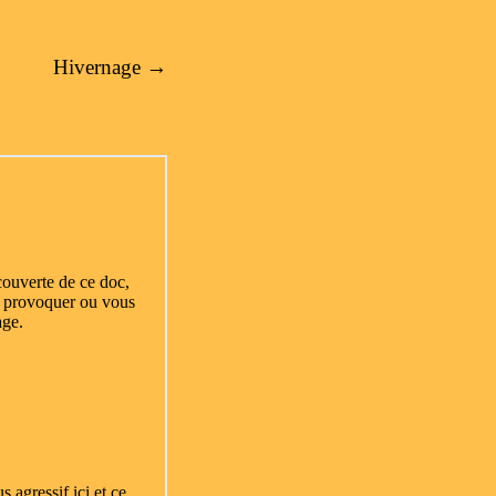
Hivernage
→