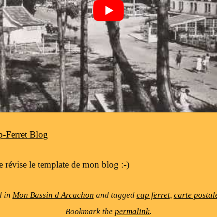
p-Ferret Blog
e révise le template de mon blog :-)
d in
Mon Bassin d Arcachon
and tagged
cap ferret
,
carte postal
Bookmark the
permalink
.