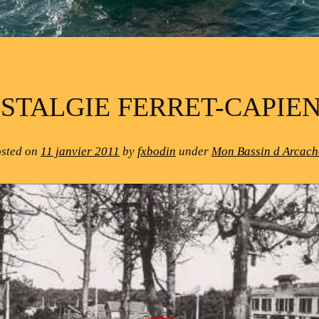
STALGIE FERRET-CAPIE
sted on
11 janvier 2011
by
fxbodin
under
Mon Bassin d Arcac