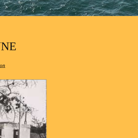
NNE
hon