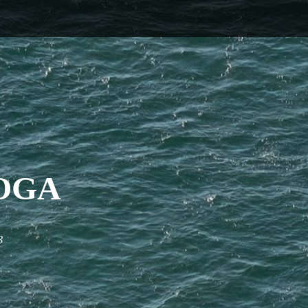
OGA
3