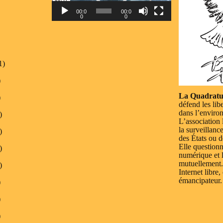
00:0
00:0
0
0
1)
)
La Quadratu
)
défend les lib
dans l’enviro
)
L’association 
la surveillanc
)
des États ou d
Elle questionn
)
numérique et l
mutuellement.
)
Internet libre,
émancipateur.
)
)
)