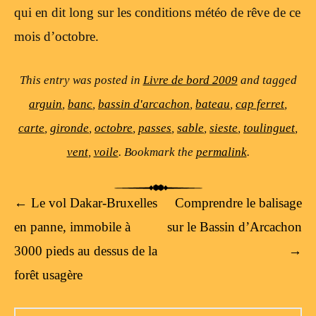
qui en dit long sur les conditions météo de rêve de ce
mois d’octobre.
This entry was posted in
Livre de bord 2009
and tagged
arguin
,
banc
,
bassin d'arcachon
,
bateau
,
cap ferret
,
carte
,
gironde
,
octobre
,
passes
,
sable
,
sieste
,
toulinguet
,
vent
,
voile
. Bookmark the
permalink
.
Post navigation
←
Le vol Dakar-Bruxelles
Comprendre le balisage
en panne, immobile à
sur le Bassin d’Arcachon
3000 pieds au dessus de la
→
forêt usagère