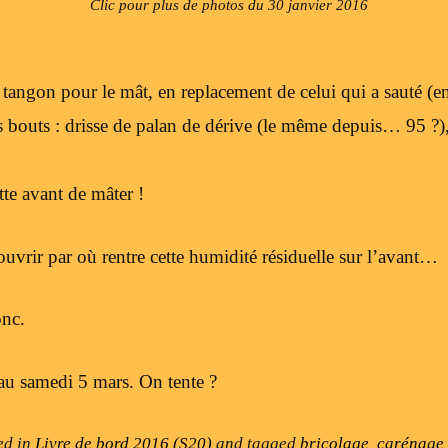
Clic pour plus de photos du 30 janvier 2016
tangon pour le mât, en replacement de celui qui a sauté (en
bouts : drisse de palan de dérive (le même depuis… 95 ?), 
tte avant de mâter !
ouvrir par où rentre cette humidité résiduelle sur l’avant…
onc.
eau samedi 5 mars. On tente ?
ed in
Livre de bord 2016 (S20)
and tagged
bricolage
,
carénage