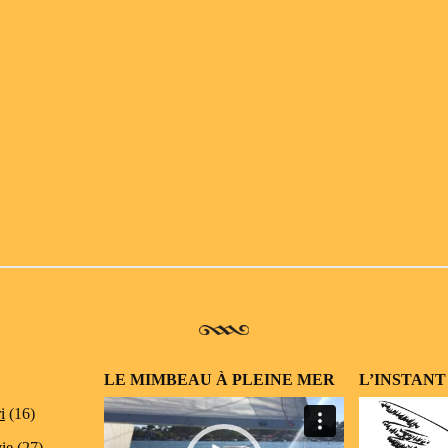
LE MIMBEAU À PLEINE MER
L’INSTANT
Lecteur
i
(16)
vidéo
vie
(27)