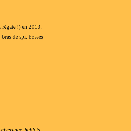
 régate !) en 2013.
bras de spi, bosses
,
hivernage
,
hublots
,