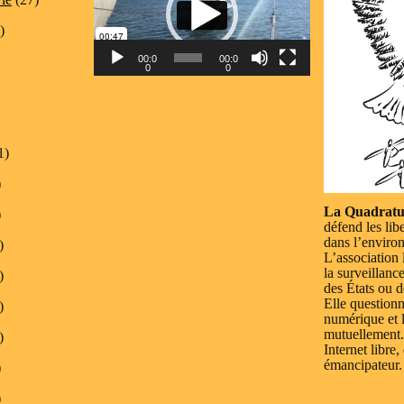
)
00:0
00:0
0
0
1)
)
La Quadratu
)
défend les lib
dans l’enviro
)
L’association 
la surveillanc
)
des États ou d
Elle questionn
)
numérique et l
mutuellement.
)
Internet libre,
émancipateur.
)
)