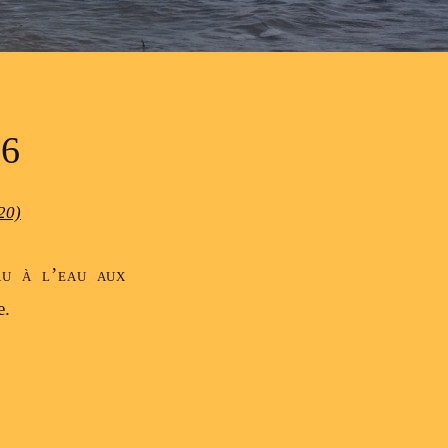
6
20)
au à l’eau aux
e.