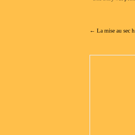
Post navigation
←
La mise au sec h