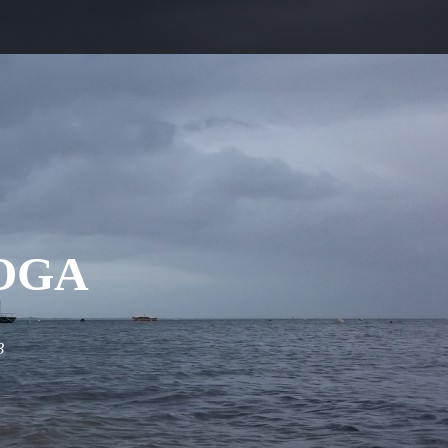
OGA
3