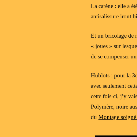
La carène : elle a é
antisalissure iront b
Et un bricolage de m
« joues » sur lesque
de se compenser un 
Hublots : pour la 3e 
avec seulement cette
cette fois-ci, j’y va
Polymère, noire aus
du
Montage soigné 