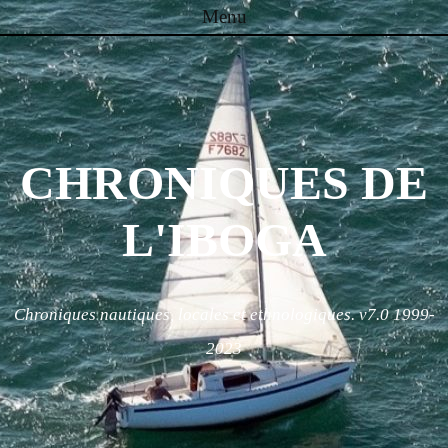
Menu
Skip to content
CHRONIQUES DE
L'IBOGA
Chroniques nautiques, locales et ethnologiques. v7.0 1999-
2023