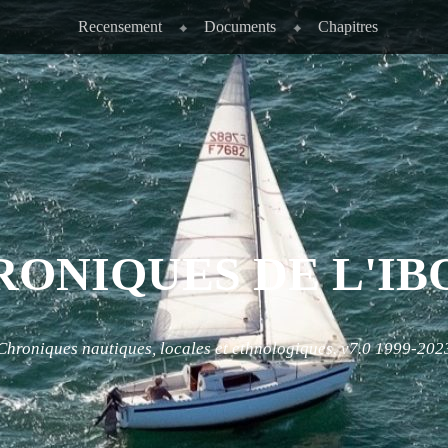
Recensement
Documents
Chapitres
RONIQUES DE L'IB
Chroniques nautiques, locales et ethnologiques. v7.0 1999-202