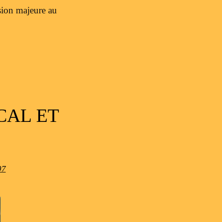
ision majeure au
CAL ET
07