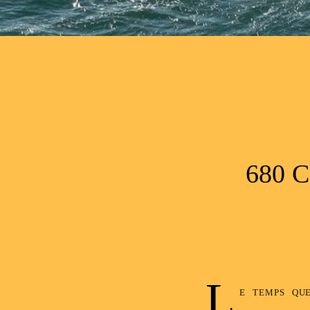
Post navigation
680 
L
e temps qu