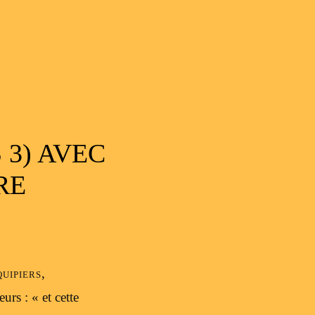
 3) AVEC
RE
uipiers,
rs : « et cette