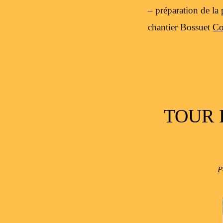
– préparation de la 
chantier Bossuet
Co
TOUR 
P