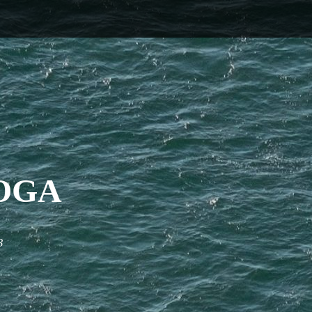
OGA
3