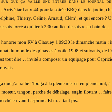
s sûr que ça vaille une entrée dans le journal de
rrivé tard aux 44 pour la soirée BBQ dans le jardin, chez
elphine, Thierry, Céline, Arnaud, Clém’, et qui encore ? U
me suis forcé à quitter à 2:00 au lieu de suivre au bain de…
 à honorer mon RV à Claouey à 09:30 le dimanche matin : in
nat du monde des pinasses à voile 1998 et suivants, de l’
est tout dire… invité à composer un équipage pour Caprici
pouvais.
 que j’ai rallié l’Iboga à la pleine mer en en pleine nuit, à 
l, moteur, tangon, perche de déhalage, engin flottant… faire
erché en vain l’aspirine. Et m… tant pis.