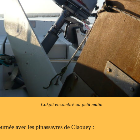
Cokpit encombré au petit matin
ournée avec les pinassayres de Claouey :