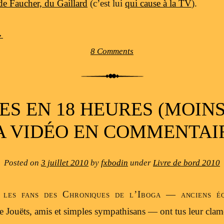
de Faucher, du Gaillard
(c’est lui
qui cause à la TV
).
→
8 Comments
LES EN 18 HEURES (MOINS
A VIDÉO EN COMMENTAI
Posted on
3 juillet 2010
by
fxbodin
under
Livre de bord 2010
 les fans des Chroniques de l’Iboga — anciens éq
 Jouëts, amis et simples sympathisans — ont tus leur clameu