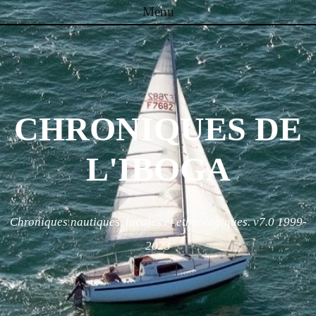
Menu
Skip to content
CHRONIQUES DE
L'IBOGA
Chroniques nautiques, locales et ethnologiques. v7.0 1999-
2023