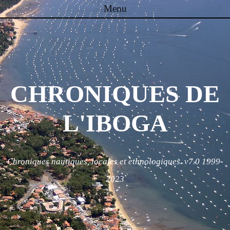
Menu
Skip to content
CHRONIQUES DE
L'IBOGA
Chroniques nautiques, locales et ethnologiques. v7.0 1999-
2023