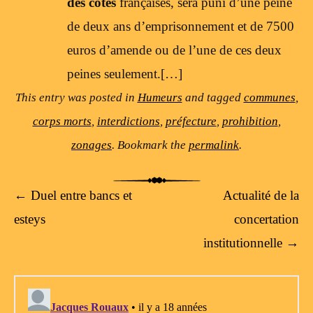
des côtes
françaises, sera puni d’une peine
de deux ans d’emprisonnement et de 7500
euros d’amende ou de l’une de ces deux
peines seulement.[…]
This entry was posted in
Humeurs
and tagged
communes
,
corps morts
,
interdictions
,
préfecture
,
prohibition
,
zonages
. Bookmark the
permalink
.
Post navigation
←
Duel entre bancs et
Actualité de la
esteys
concertation
institutionnelle
→