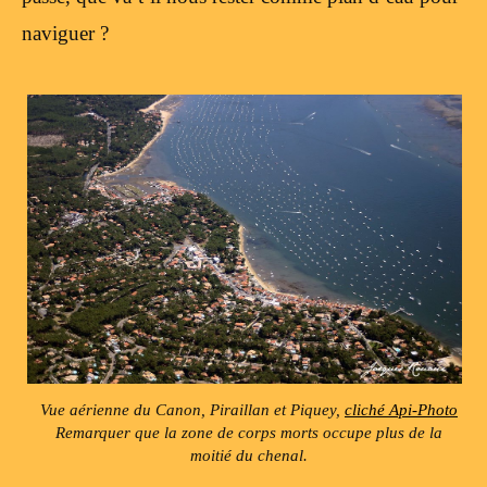
naviguer ?
Vue aérienne du Canon, Piraillan et Piquey,
cliché Api-Photo
Remarquer que la zone de corps morts occupe plus de la
moitié du chenal.