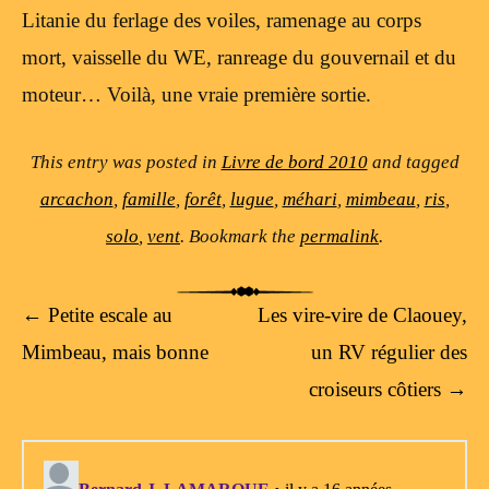
Litanie du ferlage des voiles, ramenage au corps
mort, vaisselle du WE, ranreage du gouvernail et du
moteur… Voilà, une vraie première sortie.
This entry was posted in
Livre de bord 2010
and tagged
arcachon
,
famille
,
forêt
,
lugue
,
méhari
,
mimbeau
,
ris
,
solo
,
vent
. Bookmark the
permalink
.
Post navigation
←
Petite escale au
Les vire-vire de Claouey,
Mimbeau, mais bonne
un RV régulier des
croiseurs côtiers
→