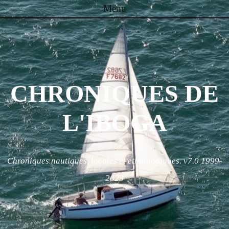
Menu
Skip to content
CHRONIQUES DE
L'IBOGA
Chroniques nautiques, locales et ethnologiques. v7.0 1999-
2023