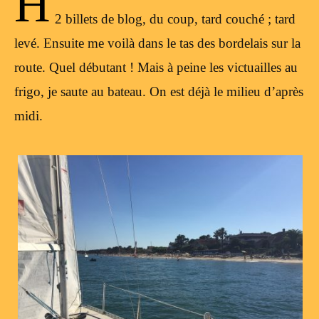
H
2 billets de blog, du coup, tard couché ; tard
levé. Ensuite me voilà dans le tas des bordelais sur la
route. Quel débutant ! Mais à peine les victuailles au
frigo, je saute au bateau. On est déjà le milieu d’après
midi.