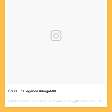
Écrire une légende #iboga680
A video posted by François-Xavier Bodin (@fxbodin) on
Oct 2, 2016 at 3:42am PDT