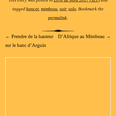
This entry was posted in
Livre de bord 2017 (S21)
and
tagged
bancot
,
mimbeau
,
soir
,
solo
. Bookmark the
permalink
.
Post navigation
←
Prendre de la hauteur
D’Afrique au Mimbeau
→
sur le banc d’Arguin