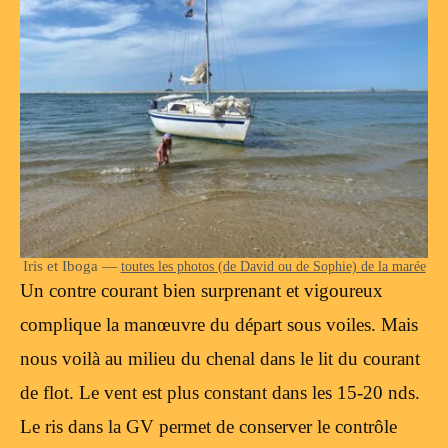
Iris et Iboga —
toutes les photos (de David ou de Sophie) de la marée
Un contre courant bien surprenant et vigoureux
complique la manœuvre du départ sous voiles. Mais
nous voilà au milieu du chenal dans le lit du courant
de flot. Le vent est plus constant dans les 15-20 nds.
Le ris dans la GV permet de conserver le contrôle