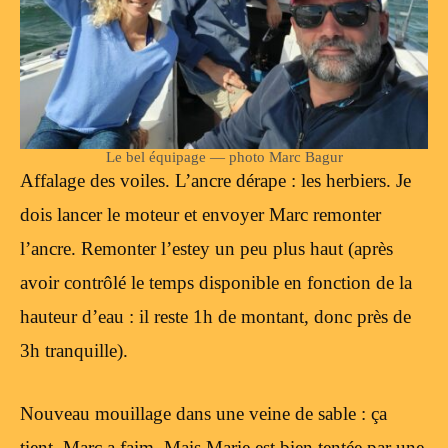
Le bel équipage — photo Marc Bagur
Affalage des voiles. L’ancre dérape : les herbiers. Je
dois lancer le moteur et envoyer Marc remonter
l’ancre. Remonter l’estey un peu plus haut (après
avoir contrôlé le temps disponible en fonction de la
hauteur d’eau : il reste 1h de montant, donc près de
3h tranquille).
Nouveau mouillage dans une veine de sable : ça
tient. Marc a faim. Mais Marie est bien tentée par une