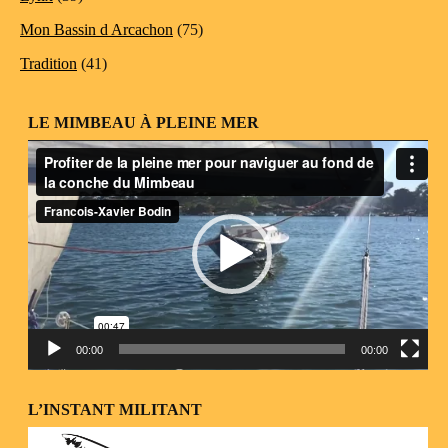
Mon Bassin d Arcachon
(75)
Tradition
(41)
LE MIMBEAU À PLEINE MER
Lecteur
vidéo
00:00
00:00
L’INSTANT MILITANT