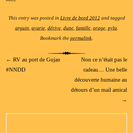
This entry was posted in
Livre de bord 2012
and tagged
arguin
,
avarie
,
dérive
,
dune
,
famille
,
orage
,
pyla
.
Bookmark the
permalink
.
Post navigation
←
RV au port de Gujan
Non ce n’était pas le
#NNDD
radeau… Une belle
découverte humaine au
détours d’un mail amical
→