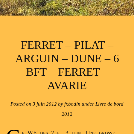
FERRET – PILAT –
ARGUIN – DUNE – 6
BFT – FERRET –
AVARIE
Posted on
3 juin 2012
by
fxbodin
under
Livre de bord
2012
e WE des 2 et 3 juin, Une grosse