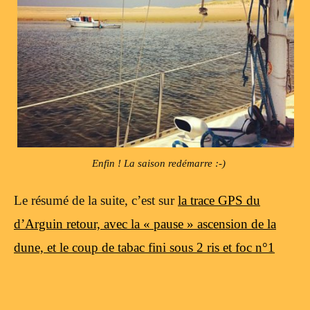
Enfin ! La saison redémarre :-)
Le résumé de la suite, c’est sur
la trace GPS du
d’Arguin retour, avec la « pause » ascension de la
dune, et le coup de tabac fini sous 2 ris et foc n°1