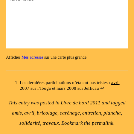
Afficher
Mes adresses
sur une carte plus grande
Les dernières participations n’étaient pas tristes :
avril
2007 sur l’Iboga
et
mars 2008 sur Jefficau
↩
This entry was posted in
Livre de bord 2011
and tagged
amis
,
avril
,
bricolage
,
carénage
,
entretien
,
plancha
,
solidarité
,
travaux
. Bookmark the
permalink
.