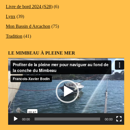
Livre de bord 2024 (S28)
(6)
Lynx
(39)
Mon Bassin d Arcachon
(75)
Tradition
(41)
LE MIMBEAU À PLEINE MER
Lecteur
vidéo
00:00
00:00