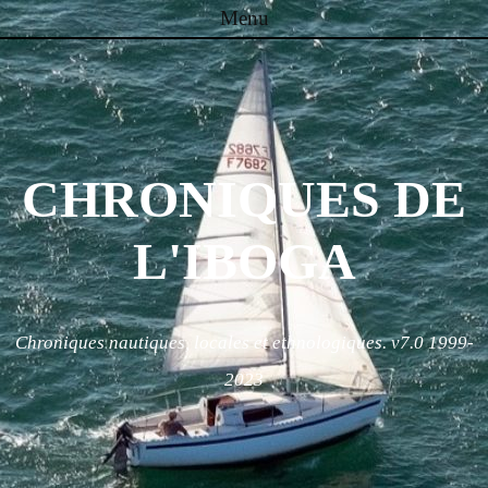
Menu
Skip to content
CHRONIQUES DE
L'IBOGA
Chroniques nautiques, locales et ethnologiques. v7.0 1999-
2023