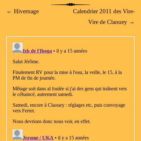
Post navigation
←
Hivernage
Calendrier 2011 des Vire-
Vire de Claouey
→