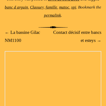
banc d arguin
,
Claouey
,
famille
,
matoc
,
spi
. Bookmark the
permalink
.
Post navigation
←
La bassine Gilac
Contact décisif entre bancs
NM1100
et esteys
→