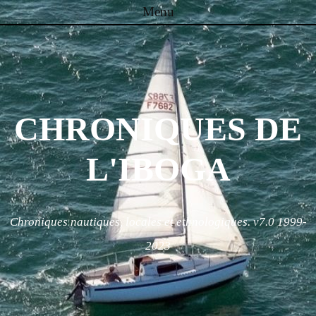
Menu
Skip to content
CHRONIQUES DE
L'IBOGA
Chroniques nautiques, locales et ethnologiques. v7.0 1999-
2023