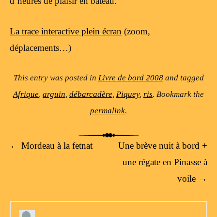
d’heures de plaisir en bateau.
La trace interactive plein écran
(zoom,
déplacements…)
This entry was posted in
Livre de bord 2008
and tagged
Afrique
,
arguin
,
débarcadère
,
Piquey
,
ris
. Bookmark the
permalink
.
Post navigation
←
Mordeau à la fetnat
Une brève nuit à bord +
une régate en Pinasse à
voile
→