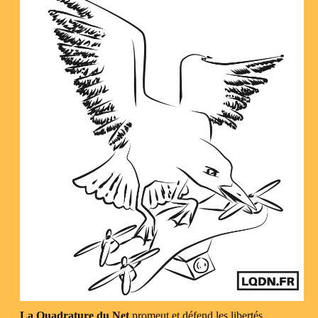
La Quadrature du Net
promeut et défend les libertés