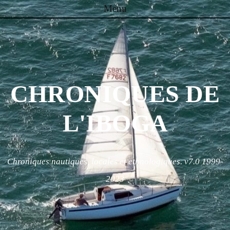
Menu
Skip to content
CHRONIQUES DE
L'IBOGA
Chroniques nautiques, locales et ethnologiques. v7.0 1999-
2023