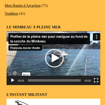
Mon Bassin d Arcachon
(75)
Tradition
(41)
LE MIMBEAU À PLEINE MER
Lecteur
vidéo
00:00
00:00
L’INSTANT MILITANT