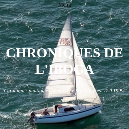
Menu
Skip to content
CHRONIQUES DE
L'IBOGA
Chroniques nautiques, locales et ethnologiques. v7.0 1999-
2023