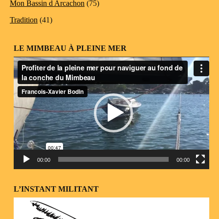
Mon Bassin d Arcachon
(75)
Tradition
(41)
LE MIMBEAU À PLEINE MER
Lecteur
vidéo
00:00
00:00
L’INSTANT MILITANT