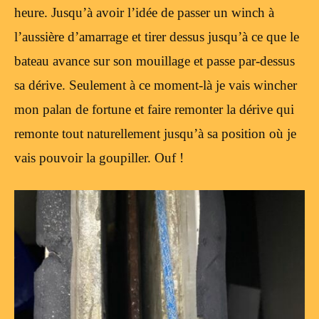
heure. Jusqu’à avoir l’idée de passer un winch à
l’aussière d’amarrage et tirer dessus jusqu’à ce que le
bateau avance sur son mouillage et passe par-dessus
sa dérive. Seulement à ce moment-là je vais wincher
mon palan de fortune et faire remonter la dérive qui
remonte tout naturellement jusqu’à sa position où je
vais pouvoir la goupiller. Ouf !