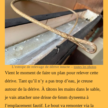
L’estrope de relevage de dérive intacte –
toutes les photos
Vient le moment de faire un plan pour relever cette
dérive. Tant qu’il n’y a pas trop d’eau, je creuse
autour de la dérive. À tâtons les mains dans le sable,
je vais attacher une drisse de 6mm dyneema à
l’emplacement fautif. Le bout va remonter via la