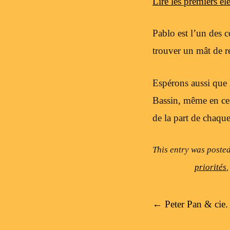
Lire les premiers 
Pablo est l’un des 
trouver un mât de r
Espérons aussi que l
Bassin, même en ces
de la part de chaqu
This entry was poste
priorités
Post navigation
←
Peter Pan & cie.