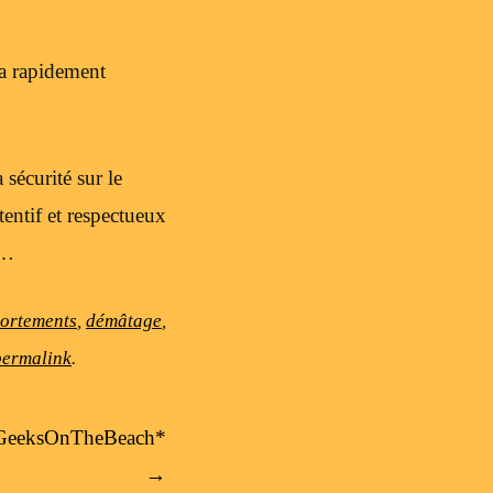
ra rapidement
 sécurité sur le
entif et respectueux
s…
ortements
,
démâtage
,
permalink
.
t GeeksOnTheBeach*
→