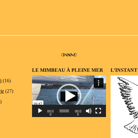
LE MIMBEAU À PLEINE MER
L’INSTANT
Lecteur
i
(16)
vidéo
vie
(27)
)
00:0
00:0
0
0