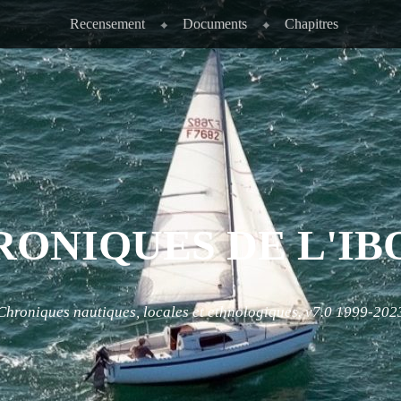
Recensement
Documents
Chapitres
RONIQUES DE L'IB
Chroniques nautiques, locales et ethnologiques. v7.0 1999-202