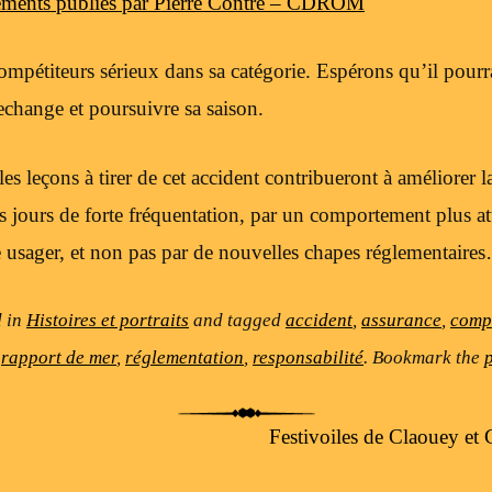
éléments publiés par Pierre Contré – CDROM
compétiteurs sérieux dans sa catégorie. Espérons qu’il pour
echange et poursuivre sa saison.
es leçons à tirer de cet accident contribueront à améliorer la
 jours de forte fréquentation, par un comportement plus att
e usager, et non pas par de nouvelles chapes réglementaire
d in
Histoires et portraits
and tagged
accident
,
assurance
,
comp
,
rapport de mer
,
réglementation
,
responsabilité
. Bookmark the
Festivoiles de Claouey e