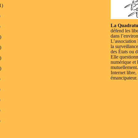
1)
)
La Quadratu
)
défend les lib
dans l’enviro
)
L’association 
la surveillanc
)
des États ou d
Elle questionn
)
numérique et l
mutuellement.
)
Internet libre,
émancipateur.
)
)
)
)
)