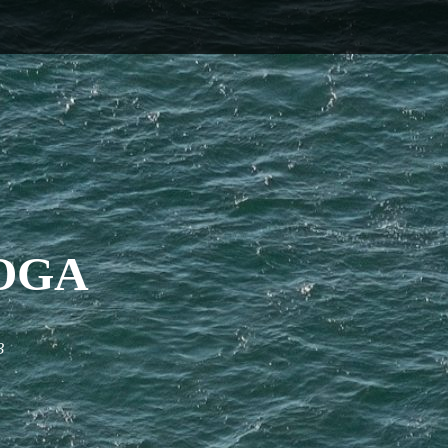
OGA
3