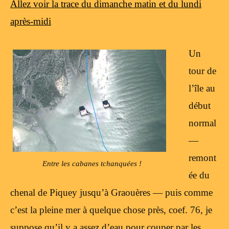
Allez voir la trace du dimanche matin et du lundi
après-midi
Un
tour de
l’île au
début
normal
—
remont
Entre les cabanes tchanquées !
ée du
chenal de Piquey jusqu’à Graouères — puis comme
c’est la pleine mer à quelque chose près, coef. 76, je
suppose qu’il y a assez d’eau pour couper par les