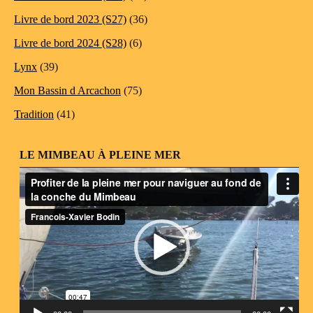
Livre de bord 2023 (S27)
(36)
Livre de bord 2024 (S28)
(6)
Lynx
(39)
Mon Bassin d Arcachon
(75)
Tradition
(41)
LE MIMBEAU À PLEINE MER
Lecteur
vidéo