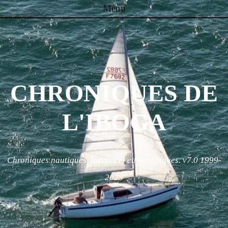
Menu
Skip to content
CHRONIQUES DE
L'IBOGA
Chroniques nautiques, locales et ethnologiques. v7.0 1999-
2023