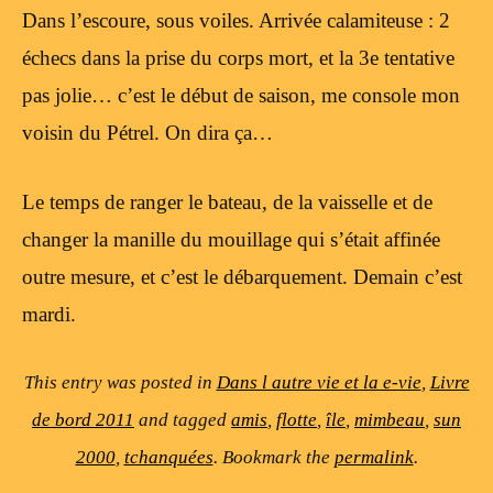
Dans l’escoure, sous voiles. Arrivée calamiteuse : 2
échecs dans la prise du corps mort, et la 3e tentative
pas jolie… c’est le début de saison, me console mon
voisin du Pétrel. On dira ça…
Le temps de ranger le bateau, de la vaisselle et de
changer la manille du mouillage qui s’était affinée
outre mesure, et c’est le débarquement. Demain c’est
mardi.
This entry was posted in
Dans l autre vie et la e-vie
,
Livre
de bord 2011
and tagged
amis
,
flotte
,
île
,
mimbeau
,
sun
2000
,
tchanquées
. Bookmark the
permalink
.