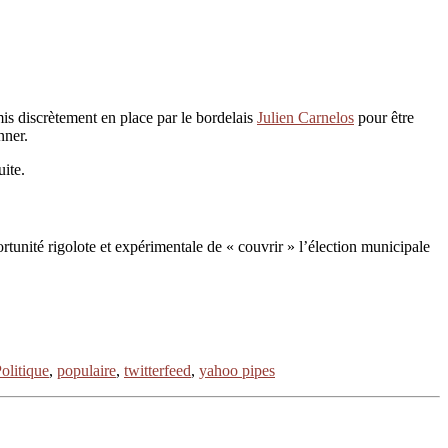
s discrètement en place par le bordelais
Julien Carnelos
pour être
ner.
uite.
tunité rigolote et expérimentale de « couvrir » l’élection municipale
olitique
,
populaire
,
twitterfeed
,
yahoo pipes