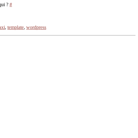
qui ?
#
axi
,
template
,
wordpress