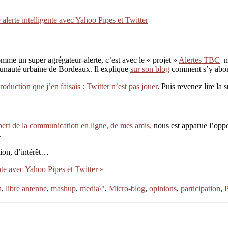
lerte intelligente avec Yahoo Pipes et Twitter
comme un super agrégateur-alerte, c’est avec le « projet »
Alertes TBC
mi
munauté urbaine de Bordeaux. Il explique
sur son blog
comment s’y abon
ntroduction que j’en faisais : Twitter n’est pas jouer
. Puis revenez lire la s
ert de la communication en ligne, de mes amis,
nous est apparue l’oppor
.
tion, d’intérêt…
nte avec Yahoo Pipes et Twitter »
n
,
libre antenne
,
mashup
,
media\"
,
Micro-blog
,
opinions
,
participation
,
P