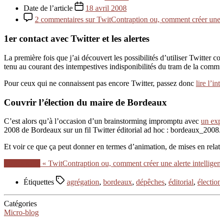
Date de l’article
18 avril 2008
2 commentaires
sur TwitContraption ou, comment créer une a
1er contact avec Twitter et les alertes
La première fois que j’ai découvert les possibilités d’utiliser Twitter 
tenu au courant des intempestives indisponibilités du tram de la com
Pour ceux qui ne connaissent pas encore Twitter, passez donc
lire l’i
Couvrir l’élection du maire de Bordeaux
C’est alors qu’à l’occasion d’un brainstorming impromptu avec
un exp
2008 de Bordeaux sur un fil Twitter éditorial ad hoc : bordeaux_2008
Et voir ce que ça peut donner en termes d’animation, de mises en rela
Lire la suite
« TwitContraption ou, comment créer une alerte intellige
Étiquettes
agrégation
,
bordeaux
,
dépêches
,
éditorial
,
électio
Catégories
Micro-blog