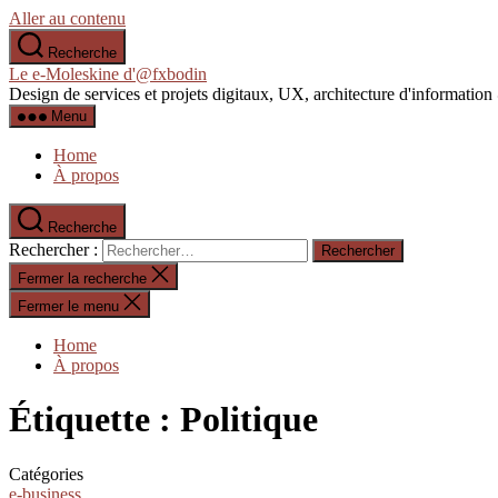
Aller au contenu
Recherche
Le e-Moleskine d'@fxbodin
Design de services et projets digitaux, UX, architecture d'informati
Menu
Home
À propos
Recherche
Rechercher :
Fermer la recherche
Fermer le menu
Home
À propos
Étiquette :
Politique
Catégories
e-business