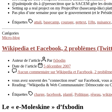
@palmipode dis à @pressecitron que la SACEM gère les droits d
Setting up a real project on my ProjectPier (basecamp-like) pl
Pas plus d’une semaine pour que le gouvernement (et le Présiden
Étiquettes
attali
,
basecamp
,
courage
,
gettext
,
l18n
,
nuisance
Catégories
Micro-blog
Wikipedia et Facebook, 2 problèmes (Twitt
Auteur de l’article
Par
fxbodin
Date de l’article
5 décembre 2007
Aucun commentaire
sur Wikipedia et Facebook, 2 problème
vous avez souvent des "connection reset" sur Facebook, vous aus
Reading: "Wikipedia & Web Communautaire: Démocratie ou Olig
Étiquettes
charge
,
facebook
,
planté
,
Politique
,
réseau
,
wikip
Le « e-Moleskine » d’fxbodin