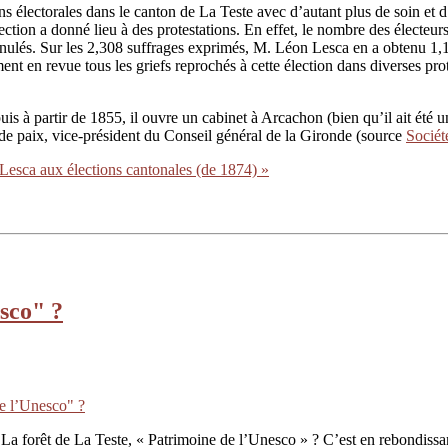
ns électorales dans le canton de La Teste avec d’autant plus de soin et d
ction a donné lieu à des protestations. En effet, le nombre des électeurs
nnulés. Sur les 2,308 suffrages exprimés, M. Léon Lesca en a obtenu 1
nt en revue tous les griefs reprochés à cette élection dans diverses pro
is à partir de 1855, il ouvre un cabinet à Arcachon (bien qu’il ait été
e paix, vice-président du Conseil général de la Gironde (source
Sociét
Lesca aux élections cantonales (de 1874) »
esco" ?
de l’Unesco" ?
La forêt de La Teste, « Patrimoine de l’Unesco » ? C’est en rebondiss