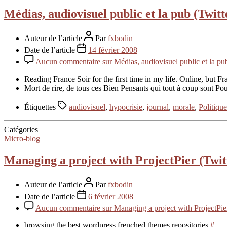
Médias, audiovisuel public et la pub (Twit
Auteur de l’article
Par
fxbodin
Date de l’article
14 février 2008
Aucun commentaire
sur Médias, audiovisuel public et la pu
Reading France Soir for the first time in my life. Online, but 
Mort de rire, de tous ces Bien Pensants qui tout à coup sont Po
Étiquettes
audiovisuel
,
hypocrisie
,
journal
,
morale
,
Politique
Catégories
Micro-blog
Managing a project with ProjectPier (Twit
Auteur de l’article
Par
fxbodin
Date de l’article
6 février 2008
Aucun commentaire
sur Managing a project with ProjectPie
browsing the best wordpress frenched themes repositories
#