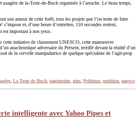
orêt usagère de la-Teste-de-Buch organisée à l’arrache. Le beau temps,
ut son amour de cette forêt, tous les projets que l’on tente de faire
V s’impose et, d’une heure d’entretien, 110 secondes restent,
qui est important à nos yeux.
sur cette initiative de classement UNESCO, cette manoeuvre
d’un anachronique adversaire du Présent, terrifié devant la réalité d’un
soit de la cervelle manipulatrice de quelque spécialiste de l’agit-prop
sagère
,
La Teste de Buch
,
patrimoine
,
pins
,
Politique
,
tradition
,
unesco
te intelligente avec Yahoo Pipes et