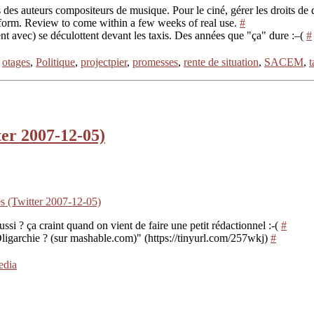
es auteurs compositeurs de musique. Pour le ciné, gérer les droits de 
atform. Review to come within a few weeks of real use.
#
t avec) se déculottent devant les taxis. Des années que "ça" dure :–(
#
,
otages
,
Politique
,
projectpier
,
promesses
,
rente de situation
,
SACEM
,
t
er 2007-12-05)
s (Twitter 2007-12-05)
si ? ça craint quand on vient de faire une petit rédactionnel :-(
#
archie ? (sur mashable.com)" (https://tinyurl.com/257wkj)
#
edia