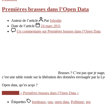
Premières brasses dans l’Open Data
Auteur de l’article
Par
fxbodin
Date de l’article
24 mars 2011
Un commentaire
sur Premières brasses dans l’Open Data
Brasses ? C’est pas que je nage
c’est une table ronde sur la libération des données envisagée par la 
Open data, qu’es acqo ?
Lire la suite
« Premières brasses dans l’Open Data »
Étiquettes
bordeaux
,
eau
,
open data
,
Politique
,
pro