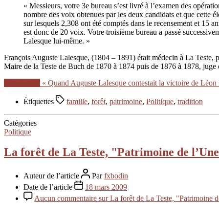
« Messieurs, votre 3e bureau s’est livré à l’examen des opératio
nombre des voix obtenues par les deux candidats et que cette éle
sur lesquels 2,308 ont été comptés dans le recensement et 15 a
est donc de 20 voix. Votre troisième bureau a passé successiveme
Lalesque lui-même. »
François Auguste Lalesque, (1804 – 1891) était médecin à La Teste, pu
Maire de la Teste de Buch de 1870 à 1874 puis de 1876 à 1878, juge d
Lire la suite
« Quand Auguste Lalesque contestait la victoire de Léon 
Étiquettes
famille
,
forêt
,
patrimoine
,
Politique
,
tradition
Catégories
Politique
La forêt de La Teste, "Patrimoine de l’Un
Auteur de l’article
Par
fxbodin
Date de l’article
18 mars 2009
Aucun commentaire
sur La forêt de La Teste, "Patrimoine 