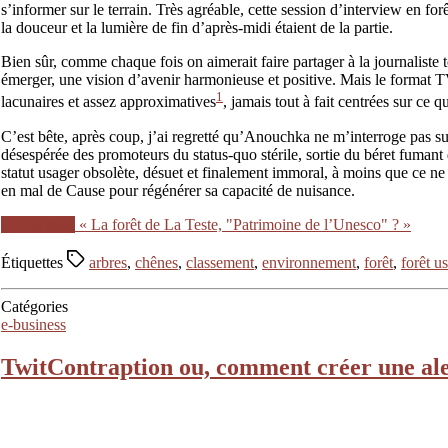
s’informer sur le terrain. Très agréable, cette session d’interview en f
la douceur et la lumière de fin d’après-midi étaient de la partie.
Bien sûr, comme chaque fois on aimerait faire partager à la journaliste to
émerger, une vision d’avenir harmonieuse et positive. Mais le format T
1
lacunaires et assez approximatives
, jamais tout à fait centrées sur ce 
C’est bête, après coup, j’ai regretté qu’Anouchka ne m’interroge pas 
désespérée des promoteurs du status-quo stérile, sortie du béret fumant 
statut usager obsolète, désuet et finalement immoral, à moins que ce ne 
en mal de Cause pour régénérer sa capacité de nuisance.
Lire la suite
« La forêt de La Teste, "Patrimoine de l’Unesco" ? »
Étiquettes
arbres
,
chênes
,
classement
,
environnement
,
forêt
,
forêt u
Catégories
e-business
TwitContraption ou, comment créer une aler