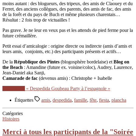
moins autant : des blogueurs, des tripeux, des amis de Claouey et du
Ferret, des anciens collègues, des parents, des amis de fac, des amis
de la forêt et du pays de Buch et même plusieurs charentais…
Résultat : 2 fois trop de victuailles !
Pas grave. Je ne leur en veux pas et les attends de pied ferme pour la
future crémaillère.
Petit essai d’amicalogie : origine directe ou indirecte (amis d’amis et
leurs amis, conjoints, etc.) des participants présents et actifs…
De la
République des Pintes
(blogosphère bordelaise) et
Blog on
the Beach
: Amandine (future ex. voisine/coloc), Audrey, Laurence,
Jean-Daniel aka Sanji,
Camarade de fac
(devenus amis) : Christophe + Isabelle
Lire la suite
« Despedida Goubeau Party à l’espagnole »
Étiquettes
amis
,
despedida
,
famille
,
fête
,
fiesta
,
plancha
Catégories
Histoires
Merci à tous les participants de la "Soirée