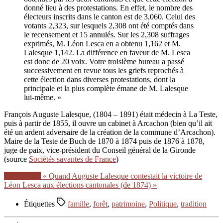
donné lieu à des protestations. En effet, le nombre des
électeurs inscrits dans le canton est de 3,060. Celui des
votants 2,323, sur lesquels 2,308 ont été comptés dans
le recensement et 15 annulés. Sur les 2,308 suffrages
exprimés, M. Léon Lesca en a obtenu 1,162 et M.
Lalesque 1,142. La différence en faveur de M. Lesca
est donc de 20 voix. Votre troisième bureau a passé
successivement en revue tous les griefs reprochés à
cette élection dans diverses protestations, dont la
principale et la plus complète émane de M. Lalesque
lui-même. »
François Auguste Lalesque, (1804 – 1891) était médecin à La Teste,
puis à partir de 1855, il ouvre un cabinet à Arcachon (bien qu’il ait
été un ardent adversaire de la création de la commune d’Arcachon).
Maire de la Teste de Buch de 1870 à 1874 puis de 1876 à 1878,
juge de paix, vice-président du Conseil général de la Gironde
(source
Sociétés savantes de France
)
Lire la suite
« Quand Auguste Lalesque contestait la victoire de
Léon Lesca aux élections cantonales (de 1874) »
Étiquettes
famille
,
forêt
,
patrimoine
,
Politique
,
tradition