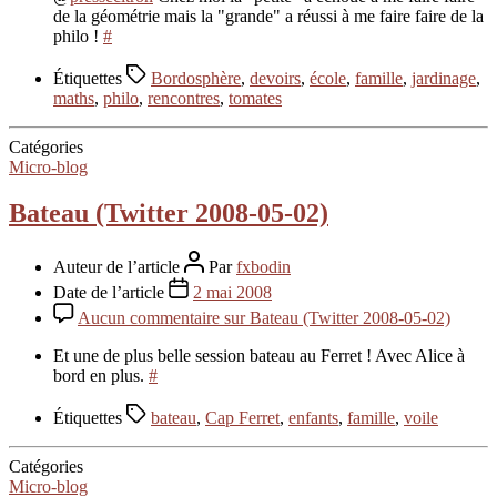
de la géométrie mais la "grande" a réussi à me faire faire de la
philo !
#
Étiquettes
Bordosphère
,
devoirs
,
école
,
famille
,
jardinage
,
maths
,
philo
,
rencontres
,
tomates
Catégories
Micro-blog
Bateau (Twitter 2008-05-02)
Auteur de l’article
Par
fxbodin
Date de l’article
2 mai 2008
Aucun commentaire
sur Bateau (Twitter 2008-05-02)
Et une de plus belle session bateau au Ferret ! Avec Alice à
bord en plus.
#
Étiquettes
bateau
,
Cap Ferret
,
enfants
,
famille
,
voile
Catégories
Micro-blog