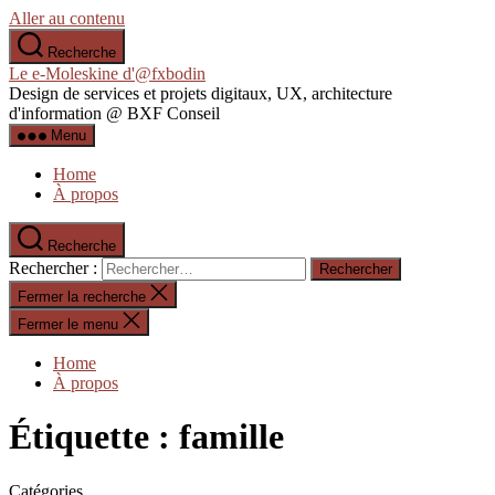
Aller au contenu
Recherche
Le e-Moleskine d'@fxbodin
Design de services et projets digitaux, UX, architecture
d'information @ BXF Conseil
Menu
Home
À propos
Recherche
Rechercher :
Fermer la recherche
Fermer le menu
Home
À propos
Étiquette :
famille
Catégories