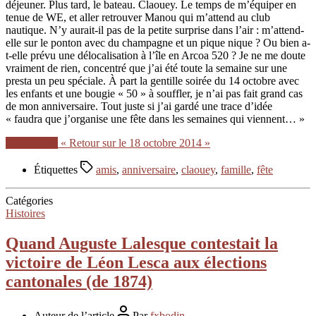
déjeuner. Plus tard, le bateau. Claouey. Le temps de m’équiper en
tenue de WE, et aller retrouver Manou qui m’attend au club
nautique. N’y aurait-il pas de la petite surprise dans l’air : m’attend-
elle sur le ponton avec du champagne et un pique nique ? Ou bien a-
t-elle prévu une délocalisation à l’île en Arcoa 520 ? Je ne me doute
vraiment de rien, concentré que j’ai été toute la semaine sur une
presta un peu spéciale. À part la gentille soirée du 14 octobre avec
les enfants et une bougie « 50 » à souffler, je n’ai pas fait grand cas
de mon anniversaire. Tout juste si j’ai gardé une trace d’idée
« faudra que j’organise une fête dans les semaines qui viennent… »
Lire la suite
« Retour sur le 18 octobre 2014 »
Étiquettes
amis
,
anniversaire
,
claouey
,
famille
,
fête
Catégories
Histoires
Quand Auguste Lalesque contestait la
victoire de Léon Lesca aux élections
cantonales (de 1874)
Auteur de l’article
Par
fxbodin