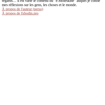
regards… il est varié le contenu du "e-Moleskine" auquel je confie
mes réflexions sur les gens, les choses et le monde.
À propos de l'auteur (perso)
À propos de fxbodin.pro