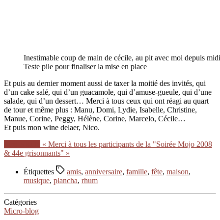
Inestimable coup de main de cécile, au pit avec moi depuis midi
Teste pile pour finaliser la mise en place
Et puis au dernier moment aussi de taxer la moitié des invités, qui
d’un cake salé, qui d’un guacamole, qui d’amuse-gueule, qui d’une
salade, qui d’un dessert… Merci à tous ceux qui ont réagi au quart
de tour et même plus : Manu, Domi, Lydie, Isabelle, Christine,
Manue, Corine, Peggy, Hélène, Corine, Marcelo, Cécile…
Et puis mon wine delaer, Nico.
Lire la suite
« Merci à tous les participants de la "Soirée Mojo 2008
& 44e grisonnants" »
Étiquettes
amis
,
anniversaire
,
famille
,
fête
,
maison
,
musique
,
plancha
,
rhum
Catégories
Micro-blog