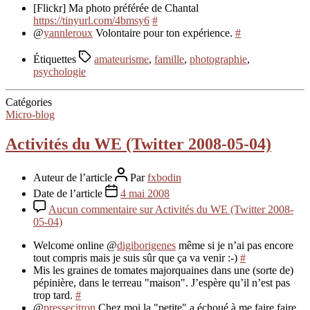
[Flickr] Ma photo préférée de Chantal
https://tinyurl.com/4bmsy6
#
@
yannleroux
Volontaire pour ton expérience.
#
Étiquettes
amateurisme
,
famille
,
photographie
,
psychologie
Catégories
Micro-blog
Activités du WE (Twitter 2008-05-04)
Auteur de l’article
Par
fxbodin
Date de l’article
4 mai 2008
Aucun commentaire
sur Activités du WE (Twitter 2008-
05-04)
Welcome online @
digiborigenes
même si je n’ai pas encore
tout compris mais je suis sûr que ça va venir :-)
#
Mis les graines de tomates majorquaines dans une (sorte de)
pépinière, dans le terreau "maison". J’espère qu’il n’est pas
trop tard.
#
@
pressecitron
Chez moi la "petite" a échoué à me faire faire