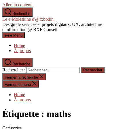
Aller au contenu
Recherche
Le e-Moleskine d'@fxbodin
Design de services et projets digitaux, UX, architecture
d'information @ BXF Conseil
Menu
Home
À propos
Recherche
Rechercher :
Fermer la recherche
Fermer le menu
Home
À propos
Étiquette :
maths
Catégories