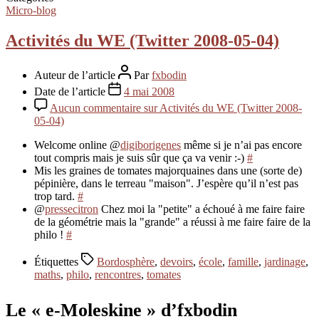
Micro-blog
Activités du WE (Twitter 2008-05-04)
Auteur de l’article
Par
fxbodin
Date de l’article
4 mai 2008
Aucun commentaire
sur Activités du WE (Twitter 2008-
05-04)
Welcome online @
digiborigenes
même si je n’ai pas encore
tout compris mais je suis sûr que ça va venir :-)
#
Mis les graines de tomates majorquaines dans une (sorte de)
pépinière, dans le terreau "maison". J’espère qu’il n’est pas
trop tard.
#
@
pressecitron
Chez moi la "petite" a échoué à me faire faire
de la géométrie mais la "grande" a réussi à me faire faire de la
philo !
#
Étiquettes
Bordosphère
,
devoirs
,
école
,
famille
,
jardinage
,
maths
,
philo
,
rencontres
,
tomates
Le « e-Moleskine » d’fxbodin