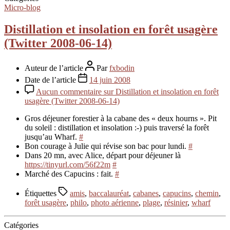
Micro-blog
Distillation et insolation en forêt usagère
(Twitter 2008-06-14)
Auteur de l’article
Par
fxbodin
Date de l’article
14 juin 2008
Aucun commentaire
sur Distillation et insolation en forêt
usagère (Twitter 2008-06-14)
Gros déjeuner forestier à la cabane des « deux hourns ». Pit
du soleil : distillation et insolation :-) puis traversé la forêt
jusqu’au Wharf.
#
Bon courage à Julie qui révise son bac pour lundi.
#
Dans 20 mn, avec Alice, départ pour déjeuner là
https://tinyurl.com/56f22m
#
Marché des Capucins : fait.
#
Étiquettes
amis
,
baccalauréat
,
cabanes
,
capucins
,
chemin
,
forêt usagère
,
philo
,
photo aérienne
,
plage
,
résinier
,
wharf
Catégories