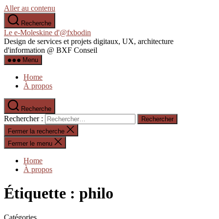
Aller au contenu
Recherche
Le e-Moleskine d'@fxbodin
Design de services et projets digitaux, UX, architecture
d'information @ BXF Conseil
Menu
Home
À propos
Recherche
Rechercher :
Fermer la recherche
Fermer le menu
Home
À propos
Étiquette :
philo
Catégories