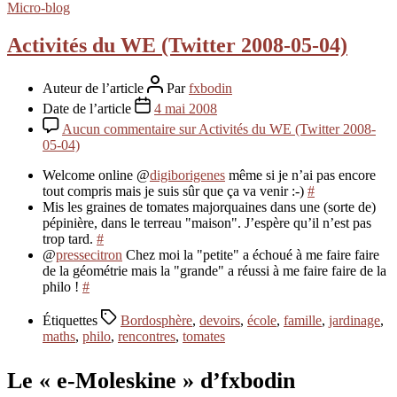
Micro-blog
Activités du WE (Twitter 2008-05-04)
Auteur de l’article
Par
fxbodin
Date de l’article
4 mai 2008
Aucun commentaire
sur Activités du WE (Twitter 2008-
05-04)
Welcome online @
digiborigenes
même si je n’ai pas encore
tout compris mais je suis sûr que ça va venir :-)
#
Mis les graines de tomates majorquaines dans une (sorte de)
pépinière, dans le terreau "maison". J’espère qu’il n’est pas
trop tard.
#
@
pressecitron
Chez moi la "petite" a échoué à me faire faire
de la géométrie mais la "grande" a réussi à me faire faire de la
philo !
#
Étiquettes
Bordosphère
,
devoirs
,
école
,
famille
,
jardinage
,
maths
,
philo
,
rencontres
,
tomates
Le « e-Moleskine » d’fxbodin