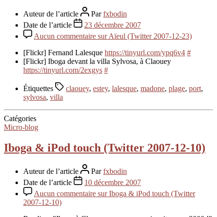
Auteur de l’article
Par
fxbodin
Date de l’article
23 décembre 2007
Aucun commentaire
sur Aïeul (Twitter 2007-12-23)
[Flickr] Fernand Lalesque
https://tinyurl.com/ypq6v4
#
[Flickr] Iboga devant la villa Sylvosa, à Claouey
https://tinyurl.com/2exgys
#
Étiquettes
claouey
,
estey
,
lalesque
,
madone
,
plage
,
port
,
sylvosa
,
villa
Catégories
Micro-blog
Iboga & iPod touch (Twitter 2007-12-10)
Auteur de l’article
Par
fxbodin
Date de l’article
10 décembre 2007
Aucun commentaire
sur Iboga & iPod touch (Twitter
2007-12-10)