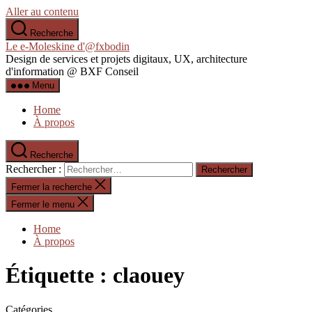
Aller au contenu
Recherche
Le e-Moleskine d'@fxbodin
Design de services et projets digitaux, UX, architecture
d'information @ BXF Conseil
Menu
Home
À propos
Recherche
Rechercher :
Fermer la recherche
Fermer le menu
Home
À propos
Étiquette :
claouey
Catégories