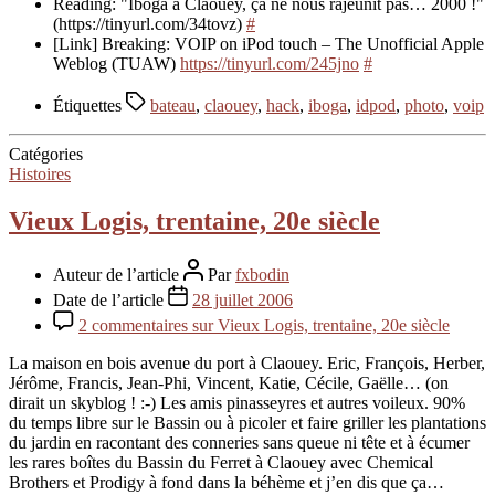
Reading: "Iboga à Claouey, ça ne nous rajeunit pas… 2000 !"
(https://tinyurl.com/34tovz)
#
[Link] Breaking: VOIP on iPod touch – The Unofficial Apple
Weblog (TUAW)
https://tinyurl.com/245jno
#
Étiquettes
bateau
,
claouey
,
hack
,
iboga
,
idpod
,
photo
,
voip
Catégories
Histoires
Vieux Logis, trentaine, 20e siècle
Auteur de l’article
Par
fxbodin
Date de l’article
28 juillet 2006
2 commentaires
sur Vieux Logis, trentaine, 20e siècle
La maison en bois avenue du port à Claouey. Eric, François, Herber,
Jérôme, Francis, Jean-Phi, Vincent, Katie, Cécile, Gaëlle… (on
dirait un skyblog ! :-) Les amis pinasseyres et autres voileux. 90%
du temps libre sur le Bassin ou à picoler et faire griller les plantations
du jardin en racontant des conneries sans queue ni tête et à écumer
les rares boîtes du Bassin du Ferret à Claouey avec Chemical
Brothers et Prodigy à fond dans la béhème et j’en dis que ça…