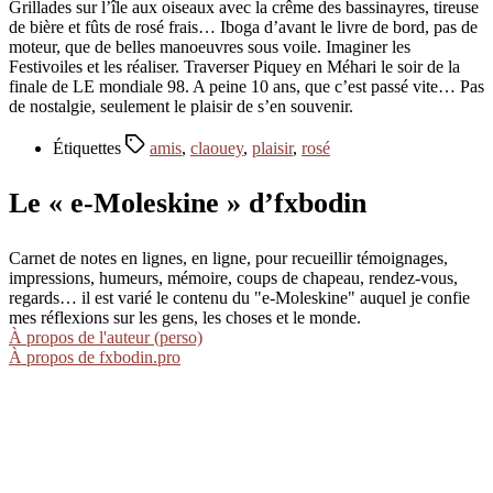
Grillades sur l’île aux oiseaux avec la crême des bassinayres, tireuse
de bière et fûts de rosé frais… Iboga d’avant le livre de bord, pas de
moteur, que de belles manoeuvres sous voile. Imaginer les
Festivoiles et les réaliser. Traverser Piquey en Méhari le soir de la
finale de LE mondiale 98. A peine 10 ans, que c’est passé vite… Pas
de nostalgie, seulement le plaisir de s’en souvenir.
Étiquettes
amis
,
claouey
,
plaisir
,
rosé
Le « e-Moleskine » d’fxbodin
Carnet de notes en lignes, en ligne, pour recueillir témoignages,
impressions, humeurs, mémoire, coups de chapeau, rendez-vous,
regards… il est varié le contenu du "e-Moleskine" auquel je confie
mes réflexions sur les gens, les choses et le monde.
À propos de l'auteur (perso)
À propos de fxbodin.pro