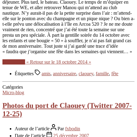
déjeuner. Plus tard, le bateau. Claouey. Le temps de m’équiper en
tenue de WE, et aller retrouver Manou qui m’attend au club
nautique. N’y aurait-il pas de la petite surprise dans l’air : m’attend-
elle sur le ponton avec du champagne et un pique nique ? Ou bien a-
t-elle prévu une délocalisation à l’île en Arcoa 520 ? Je ne me doute
vraiment de rien, concentré que j’ai été toute la semaine sur une
presta un peu spéciale. À part la gentille soirée du 14 octobre avec
les enfants et une bougie « 50 » à souffler, je n’ai pas fait grand cas
de mon anniversaire. Tout juste si j’ai gardé une trace d’idée
« faudra que j’organise une fête dans les semaines qui viennent… »
Lire la suite
« Retour sur le 18 octobre 2014 »
Étiquettes
amis
,
anniversaire
,
claouey
,
famille
,
fête
Catégories
Micro-blog
Photos du port de Claouey (Twitter 2007-
12-25)
Auteur de l’article
Par
fxbodin
Date de l’article
25 décembre 2007