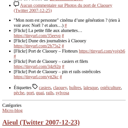
Aucun commentaire
sur Photos du port de Claouey
(Twitter 2007-12-25)
"Mon nom est personne" cinéma d’une génération ? (rien à
voir avec Noël ? et alors…)
#
[Flickr] La petite fille aux alumettes…
https://tinyurl.com/35eevq
#
[Flickr] Dune des journalistes à Claouey
https://tinyurl.com/2h75s2
#
[Flickr] Port de Claouey – Flotteurs
https://tinyurl.com/yojxb6
#
[Flickr] Port de Claouey – casiers et filets
https://tinyurl.com/34z92p
#
[Flickr] Port de Claouey – pin et rails ostréicoles
https://tinyurl.com/ytt2kc
#
Étiquettes
casiers
,
claouey
,
huîtres
,
lalesque
,
ostéiculture
,
pèche
,
port
,
quai
,
rails
,
sylvosa
Catégories
Micro-blog
Aïeul (Twitter 2007-12-23)