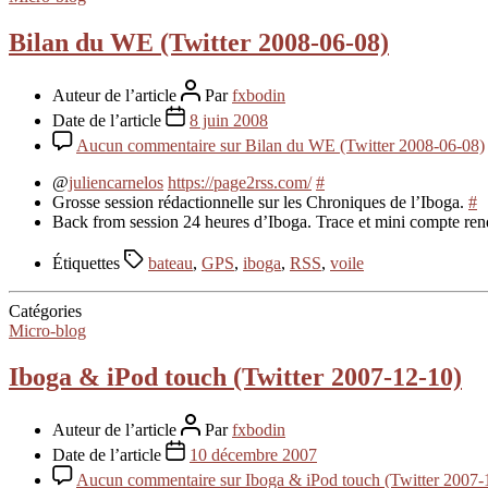
Bilan du WE (Twitter 2008-06-08)
Auteur de l’article
Par
fxbodin
Date de l’article
8 juin 2008
Aucun commentaire
sur Bilan du WE (Twitter 2008-06-08)
@
juliencarnelos
https://page2rss.com/
#
Grosse session rédactionnelle sur les Chroniques de l’Iboga.
#
Back from session 24 heures d’Iboga. Trace et mini compte ren
Étiquettes
bateau
,
GPS
,
iboga
,
RSS
,
voile
Catégories
Micro-blog
Iboga & iPod touch (Twitter 2007-12-10)
Auteur de l’article
Par
fxbodin
Date de l’article
10 décembre 2007
Aucun commentaire
sur Iboga & iPod touch (Twitter 2007-