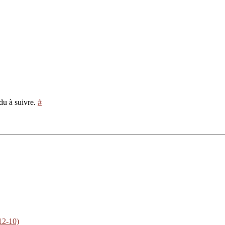
du à suivre.
#
12-10)