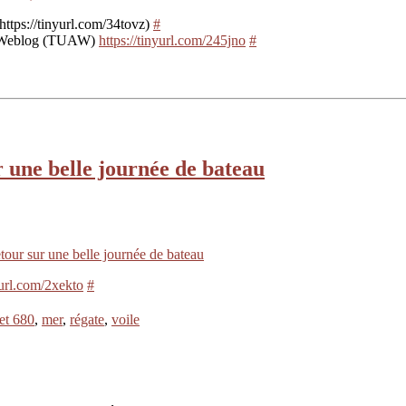
https://tinyurl.com/34tovz)
#
le Weblog (TUAW)
https://tinyurl.com/245jno
#
r une belle journée de bateau
tour sur une belle journée de bateau
yurl.com/2xekto
#
et 680
,
mer
,
régate
,
voile