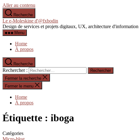
Aller au contenu
Recherche
Le e-Moleskine d'@fxbodin
Design de services et projets digitaux, UX, architecture d'informati
Menu
Home
À propos
Recherche
Rechercher :
Fermer la recherche
Fermer le menu
Home
À propos
Étiquette :
iboga
Catégories
Micro-blog