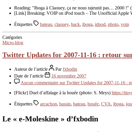
Reading: "Iboga à Claouey, ça ne nous rajeunit pas… 2000 !" (
[Link] Breaking: VOIP on iPod touch – The Unofficial App
Étiquettes
bateau
,
claouey
,
hack
,
iboga
,
idpod
,
photo
,
voip
Catégories
Micro-blog
Twitter Updates for 2007-11-16 : retour su
Auteur de l’article
Par
fxbodin
Date de l’article
16 novembre 2007
Aucun commentaire
sur Twitter Updates for 2007-11-16 : re
[Flickr] Duel d’affalage à la bouée (photo: S. Meys)
https://tin
Étiquettes
arcachon
,
bassin
,
bateau
,
bouée
,
CVA
,
iboga
,
jou
Le « e-Moleskine » d’fxbodin