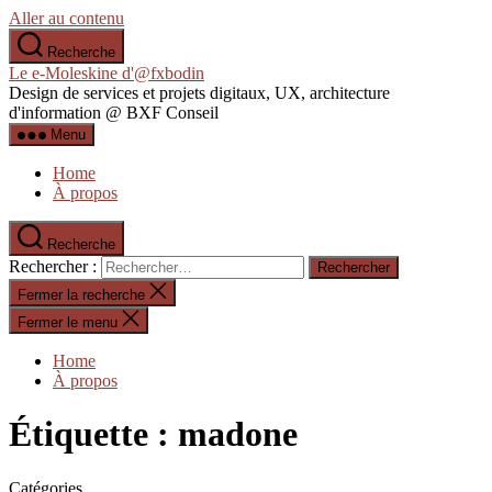
Aller au contenu
Recherche
Le e-Moleskine d'@fxbodin
Design de services et projets digitaux, UX, architecture
d'information @ BXF Conseil
Menu
Home
À propos
Recherche
Rechercher :
Fermer la recherche
Fermer le menu
Home
À propos
Étiquette :
madone
Catégories