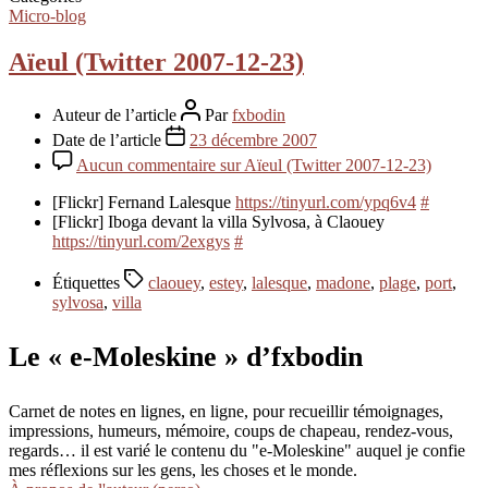
Micro-blog
Aïeul (Twitter 2007-12-23)
Auteur de l’article
Par
fxbodin
Date de l’article
23 décembre 2007
Aucun commentaire
sur Aïeul (Twitter 2007-12-23)
[Flickr] Fernand Lalesque
https://tinyurl.com/ypq6v4
#
[Flickr] Iboga devant la villa Sylvosa, à Claouey
https://tinyurl.com/2exgys
#
Étiquettes
claouey
,
estey
,
lalesque
,
madone
,
plage
,
port
,
sylvosa
,
villa
Le « e-Moleskine » d’fxbodin
Carnet de notes en lignes, en ligne, pour recueillir témoignages,
impressions, humeurs, mémoire, coups de chapeau, rendez-vous,
regards… il est varié le contenu du "e-Moleskine" auquel je confie
mes réflexions sur les gens, les choses et le monde.