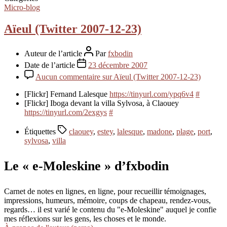
Micro-blog
Aïeul (Twitter 2007-12-23)
Auteur de l’article
Par
fxbodin
Date de l’article
23 décembre 2007
Aucun commentaire
sur Aïeul (Twitter 2007-12-23)
[Flickr] Fernand Lalesque
https://tinyurl.com/ypq6v4
#
[Flickr] Iboga devant la villa Sylvosa, à Claouey
https://tinyurl.com/2exgys
#
Étiquettes
claouey
,
estey
,
lalesque
,
madone
,
plage
,
port
,
sylvosa
,
villa
Le « e-Moleskine » d’fxbodin
Carnet de notes en lignes, en ligne, pour recueillir témoignages,
impressions, humeurs, mémoire, coups de chapeau, rendez-vous,
regards… il est varié le contenu du "e-Moleskine" auquel je confie
mes réflexions sur les gens, les choses et le monde.