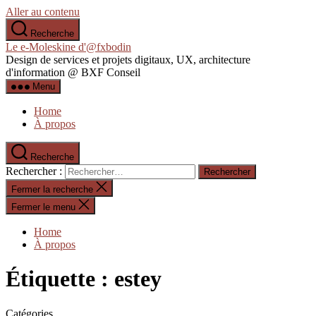
Aller au contenu
Recherche
Le e-Moleskine d'@fxbodin
Design de services et projets digitaux, UX, architecture
d'information @ BXF Conseil
Menu
Home
À propos
Recherche
Rechercher :
Fermer la recherche
Fermer le menu
Home
À propos
Étiquette :
estey
Catégories