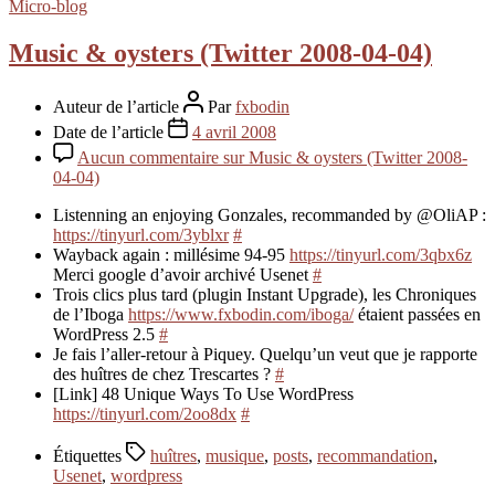
Micro-blog
Music & oysters (Twitter 2008-04-04)
Auteur de l’article
Par
fxbodin
Date de l’article
4 avril 2008
Aucun commentaire
sur Music & oysters (Twitter 2008-
04-04)
Listenning an enjoying Gonzales, recommanded by @OliAP :
https://tinyurl.com/3yblxr
#
Wayback again : millésime 94-95
https://tinyurl.com/3qbx6z
Merci google d’avoir archivé Usenet
#
Trois clics plus tard (plugin Instant Upgrade), les Chroniques
de l’Iboga
https://www.fxbodin.com/iboga/
étaient passées en
WordPress 2.5
#
Je fais l’aller-retour à Piquey. Quelqu’un veut que je rapporte
des huîtres de chez Trescartes ?
#
[Link] 48 Unique Ways To Use WordPress
https://tinyurl.com/2oo8dx
#
Étiquettes
huîtres
,
musique
,
posts
,
recommandation
,
Usenet
,
wordpress