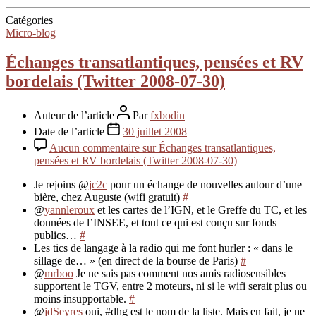
Catégories
Micro-blog
Échanges transatlantiques, pensées et RV
bordelais (Twitter 2008-07-30)
Auteur de l’article
Par
fxbodin
Date de l’article
30 juillet 2008
Aucun commentaire
sur Échanges transatlantiques,
pensées et RV bordelais (Twitter 2008-07-30)
Je rejoins @
jc2c
pour un échange de nouvelles autour d’une
bière, chez Auguste (wifi gratuit)
#
@
yannleroux
et les cartes de l’IGN, et le Greffe du TC, et les
données de l’INSEE, et tout ce qui est conçu sur fonds
publics…
#
Les tics de langage à la radio qui me font hurler : « dans le
sillage de… » (en direct de la bourse de Paris)
#
@
mrboo
Je ne sais pas comment nos amis radiosensibles
supportent le TGV, entre 2 moteurs, ni si le wifi serait plus ou
moins insupportable.
#
@
jdSeyres
oui, #dhg est le nom de la liste. Mais en fait, je ne