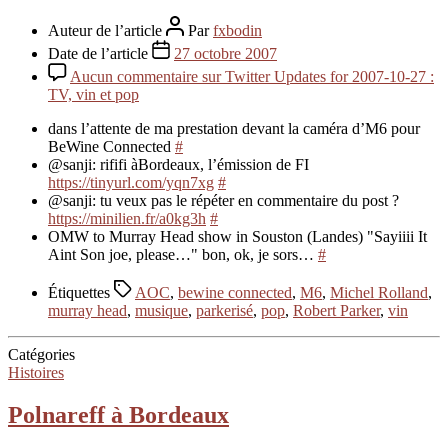
Auteur de l’article
Par
fxbodin
Date de l’article
27 octobre 2007
Aucun commentaire
sur Twitter Updates for 2007-10-27 :
TV, vin et pop
dans l’attente de ma prestation devant la caméra d’M6 pour
BeWine Connected
#
@sanji: rififi àBordeaux, l’émission de FI
https://tinyurl.com/yqn7xg
#
@sanji: tu veux pas le répéter en commentaire du post ?
https://minilien.fr/a0kg3h
#
OMW to Murray Head show in Souston (Landes) "Sayiiii It
Aint Son joe, please…" bon, ok, je sors…
#
Étiquettes
AOC
,
bewine connected
,
M6
,
Michel Rolland
,
murray head
,
musique
,
parkerisé
,
pop
,
Robert Parker
,
vin
Catégories
Histoires
Polnareff à Bordeaux