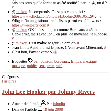
sais pas sous quelle forme tu as été notifié ? par un @, un d ?
#
@
mickou
Je comprends. C’est pas comme ici :
https://www.flickr.com/photos/fxbodin/2686105129/
:-)
#
#dhg enfin un gestionnaire de listes parmi vos followers :
https://tweetparty.com
#
@
mickou
OK ! c’est un peu comme Bordeaux à 45 mn du
Cap-Ferret, mais avec 15°C en plus, de moyenne, je suppose.
#
@
mickou
T’est maître nageur ? Sorte of?
#
Jean-Louis Aubert, c’est le passé. C’était avant Mitterrand.
#
C’est bon, l’avant vente :-)
#
Étiquettes
bar
,
boisson
,
bordeaux
,
langue
,
mexique
,
musique
,
public
,
sens
,
train
,
wifi
Catégories
Histoires
John Lee Hooker par Johnny Rivers
Auteur de l’article
Par
fxbodin
Date de l’article
19 juin 2008