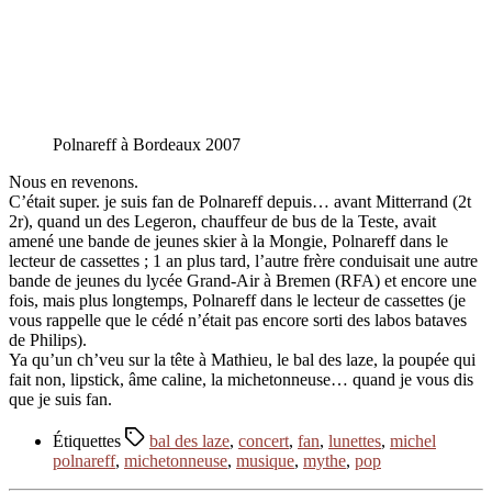
Polnareff à Bordeaux 2007
Nous en revenons.
C’était super. je suis fan de Polnareff depuis… avant Mitterrand (2t
2r), quand un des Legeron, chauffeur de bus de la Teste, avait
amené une bande de jeunes skier à la Mongie, Polnareff dans le
lecteur de cassettes ; 1 an plus tard, l’autre frère conduisait une autre
bande de jeunes du lycée Grand-Air à Bremen (RFA) et encore une
fois, mais plus longtemps, Polnareff dans le lecteur de cassettes (je
vous rappelle que le cédé n’était pas encore sorti des labos bataves
de Philips).
Ya qu’un ch’veu sur la tête à Mathieu, le bal des laze, la poupée qui
fait non, lipstick, âme caline, la michetonneuse… quand je vous dis
que je suis fan.
Étiquettes
bal des laze
,
concert
,
fan
,
lunettes
,
michel
polnareff
,
michetonneuse
,
musique
,
mythe
,
pop