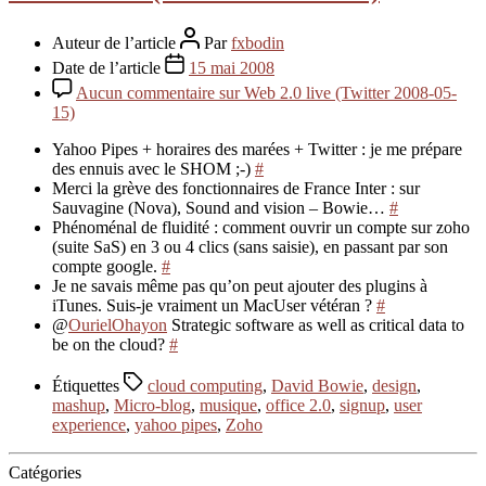
Auteur de l’article
Par
fxbodin
Date de l’article
15 mai 2008
Aucun commentaire
sur Web 2.0 live (Twitter 2008-05-
15)
Yahoo Pipes + horaires des marées + Twitter : je me prépare
des ennuis avec le SHOM ;-)
#
Merci la grève des fonctionnaires de France Inter : sur
Sauvagine (Nova), Sound and vision – Bowie…
#
Phénoménal de fluidité : comment ouvrir un compte sur zoho
(suite SaS) en 3 ou 4 clics (sans saisie), en passant par son
compte google.
#
Je ne savais même pas qu’on peut ajouter des plugins à
iTunes. Suis-je vraiment un MacUser vétéran ?
#
@
OurielOhayon
Strategic software as well as critical data to
be on the cloud?
#
Étiquettes
cloud computing
,
David Bowie
,
design
,
mashup
,
Micro-blog
,
musique
,
office 2.0
,
signup
,
user
experience
,
yahoo pipes
,
Zoho
Catégories