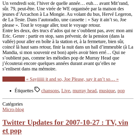
Un vendredi soir, l’hiver de quelle année… euh… avant Mit’rand,
sûr. 79, peut-être. Une virée de WE organisée par la maison des
jeunes d’Arcachon à La Mongie. Au volant du bus, Hervé Legeron,
de La Teste. Dans l’autoradio, une cassette : « Say it ain’t so, Joe
please ». Tout le voyage aller, tout le voyage retour.
Entre les deux, des trucs d’ados qui ne s’oublient pas, avec mon ami
Eric. Genre : partir en stop, sans prévenir, de la pension (dans la
vallée) pour aller en boîte à la station et, à la fermeture, bien sûr,
coincé là haut sans retour, finir la nuit dans un hall d’immeuble (à La
Mandia, si mon souvenir est bon) après avoir bien erré… Qui ne
s’oublient pas, comme les mélodies pop de Murray Head que
j’écouterai encore quelques années durant avant qu’elles ne
s’enlisent dans ma mémoire.
Lire la suite
« Sayiiiiii it and so, Joe Please, say it an’t so… »
Étiquettes
chansons
,
Live
,
murray head
,
musique
,
pop
Catégories
Micro-blog
Twitter Updates for 2007-10-27 : TV, vin
et pop