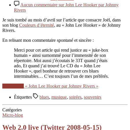
Aucun commentaire
sur John Lee Hooker par Johnny
Rivers
Je suis tombé au mois d’avril sur l’article que consacre Joël, dans
son blog
Couleurs d’éternité
, au « John Lee Hooker » de Johnny
Rivers.
En relisant mon commentaire spontané et sincère :
Merci pour cet article qui rend justice au « juke-box
humain » ainsi surnommé pour l’immensité de son
répertoire. Moi aussi j’écoutais le 33T quand j’étais
ado, Et quand j’ai trouvé Le CD du « John Lee
Hooker », quel bonheur de retrouver ces blues
interminables… C’est toujours l’un de mes préférés.
Lire la suite
« John Lee Hooker par Johnny Rivers »
Étiquettes
blues
,
musique
,
soirées
,
souvenirs
Catégories
Micro-blog
Web 2.0 live (Twitter 2008-05-15)