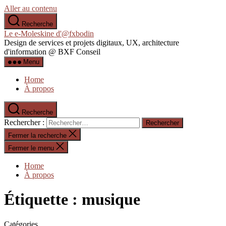
Aller au contenu
Recherche
Le e-Moleskine d'@fxbodin
Design de services et projets digitaux, UX, architecture
d'information @ BXF Conseil
Menu
Home
À propos
Recherche
Rechercher :
Fermer la recherche
Fermer le menu
Home
À propos
Étiquette :
musique
Catégories