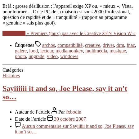
Et là : grosse désillusion : l’appareil exige XP ou, « mieux », Vista,
pour tourner… Or le PC de la maison est sous 2000 Professional,
question de rapidité et de « tranquillité » (rapport au programme
« genuine » sais plus quoi).
Lire la suite
« Premiers (faux) pas avec le Creative ZEN Vision W »
Étiquettes
archos
,
compatibilité
,
creative
,
driver
,
drm
,
fnac
,
galère
,
ipod
,
lecteur
,
mediamonkey
,
multimédia
,
musique
,
photo
,
upgrade
,
video
,
windows
Catégories
Histoires
Sayiiiiii it and so, Joe Please, say it an’t
so…
Auteur de l’article
Par
fxbodin
Date de l’article
30 octobre 2007
Aucun commentaire
sur Sayiiiiii it and so, Joe Please, say
it an’t so…