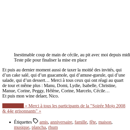
Inestimable coup de main de cécile, au pit avec moi depuis midi
Teste pile pour finaliser la mise en place
Et puis au dernier moment aussi de taxer la moitié des invités, qui
d’un cake salé, qui d’un guacamole, qui d’amuse-gueule, qui d’une
salade, qui d’un dessert… Merci à tous ceux qui ont réagi au quart
de tour et même plus : Manu, Domi, Lydie, Isabelle, Christine,
Manue, Corine, Peggy, Hélène, Corine, Marcelo, Cécile…
Et puis mon wine delaer, Nico.
Lire la suite
« Merci à tous les participants de la "Soirée Mojo 2008
& 44e grisonnants" »
Étiquettes
amis
,
anniversaire
,
famille
,
fête
,
maison
,
musique
,
plancha
,
rhum