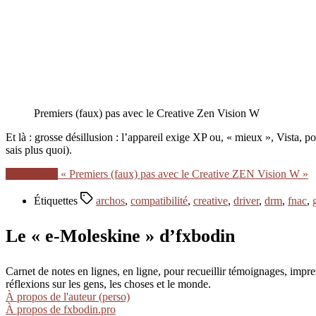
Premiers (faux) pas avec le Creative Zen Vision W
Et là : grosse désillusion : l’appareil exige XP ou, « mieux », Vista,
sais plus quoi).
Lire la suite
« Premiers (faux) pas avec le Creative ZEN Vision W »
Étiquettes
archos
,
compatibilité
,
creative
,
driver
,
drm
,
fnac
,
Le « e-Moleskine » d’fxbodin
Carnet de notes en lignes, en ligne, pour recueillir témoignages, im
réflexions sur les gens, les choses et le monde.
À propos de l'auteur (perso)
À propos de fxbodin.pro