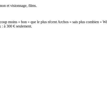
on et visionnage, films.
up moins « bon » que le plus récent Archos « sais plus combien » WiFi
x : à 300 € seulement.