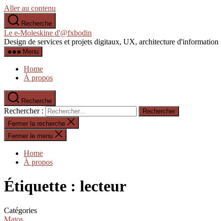
Aller au contenu
Recherche
Le e-Moleskine d'@fxbodin
Design de services et projets digitaux, UX, architecture d'informati
Menu
Home
À propos
Recherche
Rechercher :
Fermer la recherche
Fermer le menu
Home
À propos
Étiquette :
lecteur
Catégories
Matos