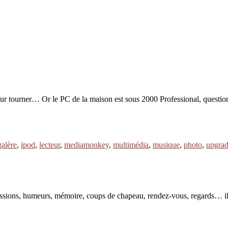
 pour tourner… Or le PC de la maison est sous 2000 Professional, questio
galère
,
ipod
,
lecteur
,
mediamonkey
,
multimédia
,
musique
,
photo
,
upgra
pressions, humeurs, mémoire, coups de chapeau, rendez-vous, regards… il